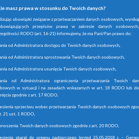
kie masz prawa w stosunku do Twoich danych?
EDD 602-04
16
2.100
4.
wolnostojący
lizując obowiązki związane z przetwarzaniem danych osobowych, wynika
obowiązujących przepisów prawa w zakresie danych osobowych
EDD 604-4
zególności RODO (art. 16-21) informujemy, że ma Pani/Pan prawo do:
16
2.100
4.
zabudowany
ania od Administratora dostępu do Twoich danych osobowych,
EDD 607-04
63
390
7
ania od Administratora sprostowania Twoich danych osobowych,
ania od Administratora usunięcia Twoich danych osobowych,
SXD-10
16
2.880
5.
ania od Administratora ograniczenia przetwarzania Twoich da
bowych w sytuacji i na zasadach wskazanych w art. 18 RODO lub do
SXD-30
16
8.400
17.
nięcia zgodnie z art. 17 RODO,
esienia sprzeciwu wobec przetwarzania Twoich danych osobowych zgo
rt. 21 ust. 1 RODO,
Dane kontaktowe
enoszenia Twoich danych osobowych zgodnie z art. 20 RODO,
Pneumatik S.A.
Wysogotowo, ul. Kamienna 28,
esienia skargi do organu nadzorczego (przed 25.05.2018 r. – Gener