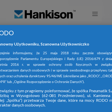
ODO
Elektroniczne spusty
anowny Użytkowniku, Szanowna Użytkowniczko
kondensatu serii EDD
rzejmie informujemy, że 25 maja 2018 roku zacznie obowiązy
porządzenie Parlamentu Europejskiego i Rady (UE) 2016/679 z dni
ietnia 2016 r. w sprawie ochrony osób fizycznych w związk
etwarzaniem danych osobowych i w sprawie swobodnego przepływu ta
ych oraz uchylenia dyrektywy 95/46/WE (określane jako „RODO”, „ORO
PR” lub „Ogólne Rozporządzenie o Ochronie Danych”).
Elektroniczne spusty kondensatu serii EDD
wiązku z tym pragniemy poinformować, że spółka Pneumatik S.
Seria EDD to produkty wyróżniające się
edzibą w Wysogotowo (62-081 Przeźmierowo), ul. Kamienna 
szeregiem zalet. Poniżej przedstawiamy
alej: „Spółka”) przetwarza Twoje dane, które na mocy RODO m
najważniejsze.
rakter danych osobowych.