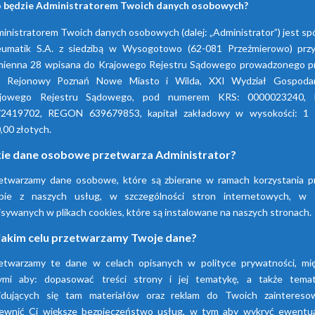
Zapewniają wysoki poziom
 będzie Administratorem Twoich danych osobowych?
bezpieczeństwa w czasie pracy.
inistratorem Twoich danych osobowych (dalej: „Administrator”) jest sp
Gwarantują duże oszczędności.
umatik S.A. z siedzibą w Wysogotowo (62-081 Przeźmierowo) przy
Posiadają czujnik, który reguluje
ienna 28 wpisana do Krajowego Rejestru Sądowego prowadzonego p
odprowadzanie kondensatu.
d Rejonowy Poznań Nowe Miasto i Wilda, XXI Wydział Gospodar
Straty sprężonego powietrza są bardzo
ajowego Rejestru Sądowego, pod numerem KRS: 0000023240, 
małe.
2419702, REGON 639679853, kapitał zakładowy w wysokości: 1
Funkcja odprowadzania jest
,00 złotych.
automatyczna.
kie dane osobowe przetwarza Administrator?
Długotrwała użyteczność.
etwarzamy dane osobowe, które są zbierane w ramach korzystania p
Nieskomplikowana instalacja, wygodna
konserwacja.
bie z naszych usług, w szczególności stron internetowych, w
isywanych w plikach cookies, które są instalowane na naszych stronach.
jakim celu przetwarzamy Twoje dane?
Seria
EDD
Electronic Demand Drain to
niezawodne urządzenie, które zapewnia
etwarzamy te dane w celach opisanych w polityce prywatności, mi
ekonomiczność i ponadprzeciętną wydajność.
ymi aby: dopasować treści strony i jej tematykę, a także tema
Brak strat sprzężonego powietrza oraz
jdujących się tam materiałów oraz reklam do Twoich zaintereso
kompatybilność ze wszystkimi standardowymi
ewnić Ci większe bezpieczeństwo usług, w tym aby wykryć ewentu
olejami sprężarkowymi to gwarancja