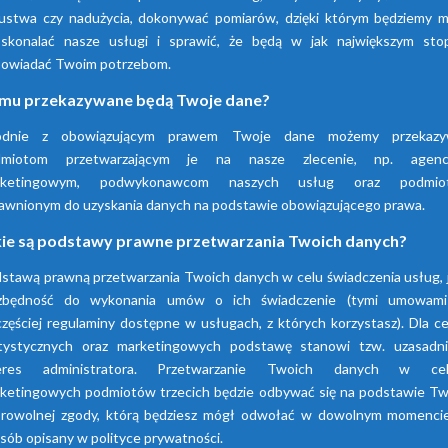
satysfakcji i zadowolenia. Precyzyjny timer
ustwa czy nadużycia, dokonywać pomiarów, dzięki którym będziemy m
skutecznie steruje momentem otwarcia i
skonalać nasze usługi i sprawić, że będą w jak największym sto
zamknięcia zaworu. Działa na żądanie.
owiadać Twoim potrzebom.
mu przekazywane będą Twoje dane?
odnie z obowiązującym prawem Twoje dane możemy przekazy
dmiotom przetwarzającym je na nasze zlecenie, np. agenc
rketingowym, podwykonawcom naszych usług oraz podmio
awnionym do uzyskania danych na podstawie obowiązującego prawa.
kie są podstawy prawne przetwarzania Twoich danych?
stawą prawną przetwarzania Twoich danych w celu świadczenia usług, 
ezbędność do wykonania umów o ich świadczenie (tymi umowami
częściej regulaminy dostępne w usługach, z których korzystasz). Dla c
tystycznych oraz marketingowych podstawę stanowi tzw. uzasadn
Wydajno
teres administratora. Przetwarzanie Twoich danych w cel
Maksymalne
Model
ketingowych podmiotów trzecich będzie odbywać się na podstawie Tw
ciśnienie
rowolnej zgody, którą będziesz mógł odwołać w dowolnym momenci
Sprężarka
Osus
sób opisany w polityce prywatności.