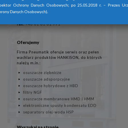
62-081 Przeźmierowo
pektor Ochrony Danych Osobowych; po 25.05.2018 r. – Prezes Ur
rony Danych Osobowych).
info@pneumatik.pl
+48 61 81 61 246
fax
:
+48 61 81 61 771
Oferujemy
Firma Pneumatik oferuje serwis oraz pełen
wachlarz produktów HANKISON, do których
należą m.in.:
osuszacze ziębnicze
osuszacze adsporpcyjne
osuszacze hybrydowe z HBD
filtry NGF
osuszacze membranowe HMD i HMM
elektroniczne spusty kondensatu EDD
separatory olej-woda HSP
Wyszukaj na stronie