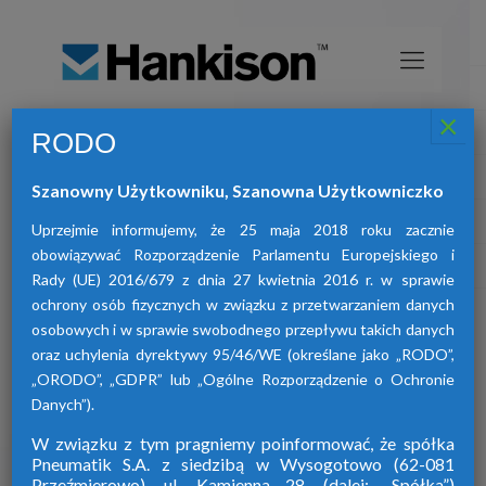
×
RODO
Osuszacze sprężonego powietrza
HANKISON
Szanowny Użytkowniku, Szanowna Użytkowniczko
znajdą Państwo osuszacze:
W ofercie naszej firmy
adsorpcyjne, ziębnicze oraz membranowe.
Uprzejmie informujemy, że 25 maja 2018 roku zacznie
obowiązywać Rozporządzenie Parlamentu Europejskiego i
Rady (UE) 2016/679 z dnia 27 kwietnia 2016 r. w sprawie
ochrony osób fizycznych w związku z przetwarzaniem danych
osobowych i w sprawie swobodnego przepływu takich danych
oraz uchylenia dyrektywy 95/46/WE (określane jako „RODO”,
„ORODO”, „GDPR” lub „Ogólne Rozporządzenie o Ochronie
Danych”).
W związku z tym pragniemy poinformować, że spółka
Pneumatik S.A. z siedzibą w Wysogotowo (62-081
Przeźmierowo), ul. Kamienna 28. (dalej: „Spółka”)