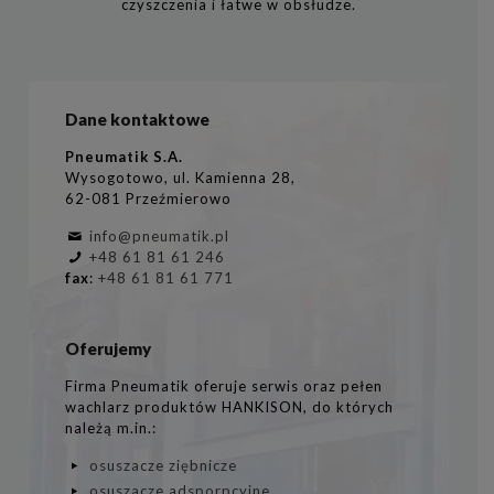
czyszczenia i łatwe w obsłudze.
Dane kontaktowe
Pneumatik S.A.
Wysogotowo, ul. Kamienna 28,
62-081 Przeźmierowo
info@pneumatik.pl
+48 61 81 61 246
fax
:
+48 61 81 61 771
Oferujemy
Firma Pneumatik oferuje serwis oraz pełen
wachlarz produktów HANKISON, do których
należą m.in.:
osuszacze ziębnicze
osuszacze adsporpcyjne