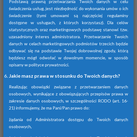
Podstawą prawną przetwarzania Twoich danych w celu
świadczenia usług, jest niezbędność do wykonania umów o ich
świadczenie (tymi umowami są najczęściej regulaminy
dostępne w usługach, z których korzystasz). Dla celów
statystycznych oraz marketingowych podstawę stanowi tzw.
uzasadniony interes administratora. Przetwarzanie Twoich
Osuszacze adsorpcyjne
danych w celach marketingowych podmiotów trzecich będzie
odbywać się na podstawie Twojej dobrowolnej zgody, którą
Urządzenia te przyczyniają się do osuszania
będziesz mógł odwołać w dowolnym momencie, w sposób
powietrza za pomocą adsorpcji wilgoci. Są
dostępne w różnych seriach. Każda z nich
opisany w polityce prywatności.
różni się funkcjami.
Jakie masz prawa w stosunku do Twoich danych?
Realizując obowiązki związane z przetwarzaniem danych
osobowych, wynikające z obowiązujących przepisów prawa w
zakresie danych osobowych, w szczególności RODO (art. 16-
21) informujemy, że ma Pani/Pan prawo do:
żądania od Administratora dostępu do Twoich danych
osobowych,