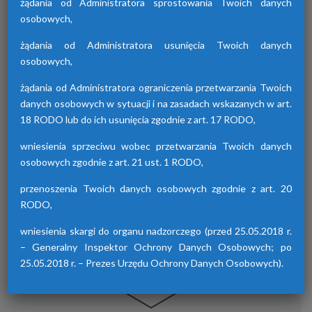
żądania od Administratora sprostowania Twoich danych
osobowych,
żądania od Administratora usunięcia Twoich danych
Osuszacze hybrydowe z serii HDB
osobowych,
Osuszacze hybrydowe są połączeniem
żądania od Administratora ograniczenia przetwarzania Twoich
osuszacza ziębniczego i adsorpcyjnego,
danych osobowych w sytuacji i na zasadach wskazanych w art.
wyróżniają się niskimi kosztami eksploatacji,
18 RODO lub do ich usunięcia zgodnie z art. 17 RODO,
możliwością wyboru trybu pracy lato/zima
oraz brakiem skoków punktu rosy.
wniesienia sprzeciwu wobec przetwarzania Twoich danych
osobowych zgodnie z art. 21 ust. 1 RODO,
przenoszenia Twoich danych osobowych zgodnie z art. 20
RODO,
wniesienia skargi do organu nadzorczego (przed 25.05.2018 r.
– Generalny Inspektor Ochrony Danych Osobowych; po
25.05.2018 r. – Prezes Urzędu Ochrony Danych Osobowych).