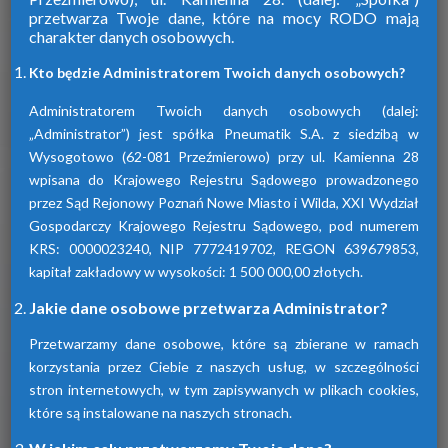
przetwarza Twoje dane, które na mocy RODO mają
charakter danych osobowych.
Firma Pneumatik pojawiła się na rynku
w 1990 roku. Specjalizuje się w technice
Kto będzie Administratorem Twoich danych osobowych?
sprężonego powietrza, dostarczając
szeroki wybór wyspecjalizowanych
Administratorem Twoich danych osobowych (dalej:
urządzeń.
„Administrator”) jest spółka Pneumatik S.A. z siedzibą w
Wysogotowo (62-081 Przeźmierowo) przy ul. Kamienna 28
wpisana do Krajowego Rejestru Sądowego prowadzonego
Dowiedz się więcej
przez Sąd Rejonowy Poznań Nowe Miasto i Wilda, XXI Wydział
Gospodarczy Krajowego Rejestru Sądowego, pod numerem
KRS: 0000023240, NIP 7772419702, REGON 639679853,
kapitał zakładowy w wysokości: 1 500 000,00 złotych.
Sprawdź nasze produkty
Jakie dane osobowe przetwarza Administrator?
Przetwarzamy dane osobowe, które są zbierane w ramach
korzystania przez Ciebie z naszych usług, w szczególności
stron internetowych, w tym zapisywanych w plikach cookies,
które są instalowane na naszych stronach.