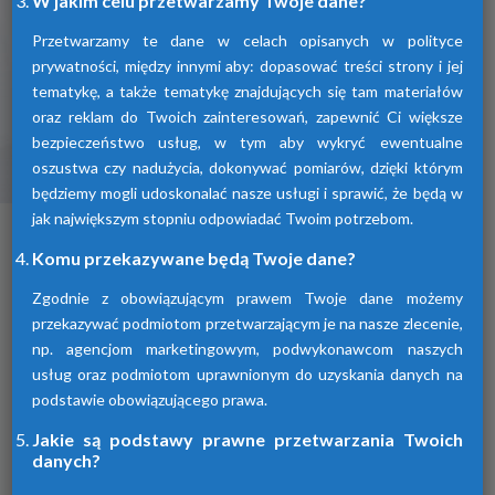
W jakim celu przetwarzamy Twoje dane?
Przetwarzamy te dane w celach opisanych w polityce
prywatności, między innymi aby: dopasować treści strony i jej
tematykę, a także tematykę znajdujących się tam materiałów
oraz reklam do Twoich zainteresowań, zapewnić Ci większe
bezpieczeństwo usług, w tym aby wykryć ewentualne
oszustwa czy nadużycia, dokonywać pomiarów, dzięki którym
Osuszacze ziębnicze
będziemy mogli udoskonalać nasze usługi i sprawić, że będą w
jak największym stopniu odpowiadać Twoim potrzebom.
To inaczej osuszacze kondensacyjne
osuszające powietrze poprzez jego
Komu przekazywane będą Twoje dane?
schłodzenie i wykroplenie kondensatu.
Urządzenia te spełniają wszelkie normy i
Zgodnie z obowiązującym prawem Twoje dane możemy
oczekiwania klientów.
przekazywać podmiotom przetwarzającym je na nasze zlecenie,
np. agencjom marketingowym, podwykonawcom naszych
usług oraz podmiotom uprawnionym do uzyskania danych na
podstawie obowiązującego prawa.
Jakie są podstawy prawne przetwarzania Twoich
danych?