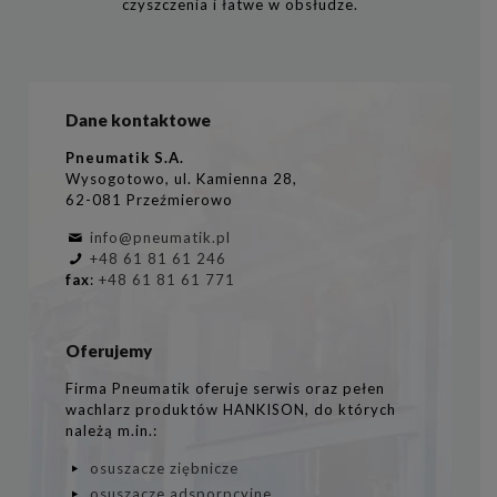
czyszczenia i łatwe w obsłudze.
Dane kontaktowe
Pneumatik S.A.
Wysogotowo, ul. Kamienna 28,
62-081 Przeźmierowo
info@pneumatik.pl
+48 61 81 61 246
fax
:
+48 61 81 61 771
Oferujemy
Firma Pneumatik oferuje serwis oraz pełen
wachlarz produktów HANKISON, do których
należą m.in.:
osuszacze ziębnicze
osuszacze adsporpcyjne