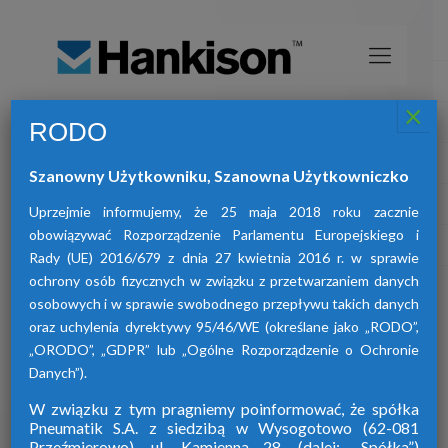
×
RODO
Osuszacze sprężonego powietrza
HANKISON
Szanowny Użytkowniku, Szanowna Użytkowniczko
znajdą Państwo osuszacze:
W ofercie naszej firmy
adsorpcyjne, ziębnicze oraz membranowe.
Uprzejmie informujemy, że 25 maja 2018 roku zacznie
obowiązywać Rozporządzenie Parlamentu Europejskiego i
Rady (UE) 2016/679 z dnia 27 kwietnia 2016 r. w sprawie
ochrony osób fizycznych w związku z przetwarzaniem danych
osobowych i w sprawie swobodnego przepływu takich danych
oraz uchylenia dyrektywy 95/46/WE (określane jako „RODO”,
„ORODO”, „GDPR” lub „Ogólne Rozporządzenie o Ochronie
Danych”).
W związku z tym pragniemy poinformować, że spółka
Pneumatik S.A. z siedzibą w Wysogotowo (62-081
Przeźmierowo), ul. Kamienna 28. (dalej: „Spółka”)