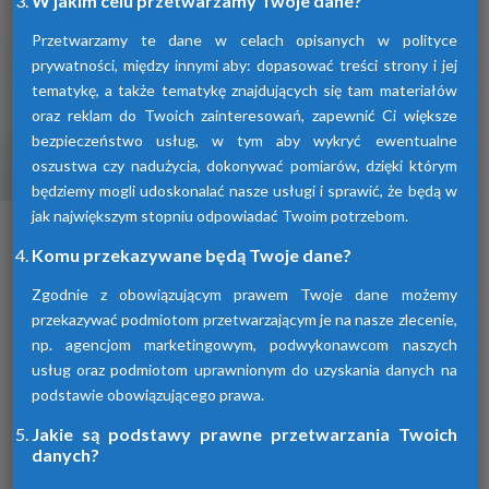
W jakim celu przetwarzamy Twoje dane?
Przetwarzamy te dane w celach opisanych w polityce
prywatności, między innymi aby: dopasować treści strony i jej
tematykę, a także tematykę znajdujących się tam materiałów
oraz reklam do Twoich zainteresowań, zapewnić Ci większe
bezpieczeństwo usług, w tym aby wykryć ewentualne
oszustwa czy nadużycia, dokonywać pomiarów, dzięki którym
Osuszacze ziębnicze
będziemy mogli udoskonalać nasze usługi i sprawić, że będą w
jak największym stopniu odpowiadać Twoim potrzebom.
To inaczej osuszacze kondensacyjne
osuszające powietrze poprzez jego
Komu przekazywane będą Twoje dane?
schłodzenie i wykroplenie kondensatu.
Urządzenia te spełniają wszelkie normy i
Zgodnie z obowiązującym prawem Twoje dane możemy
oczekiwania klientów.
przekazywać podmiotom przetwarzającym je na nasze zlecenie,
np. agencjom marketingowym, podwykonawcom naszych
usług oraz podmiotom uprawnionym do uzyskania danych na
podstawie obowiązującego prawa.
Jakie są podstawy prawne przetwarzania Twoich
danych?