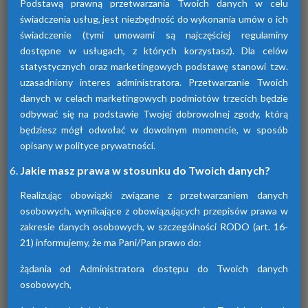
Podstawą prawną przetwarzania Twoich danych w celu
świadczenia usług, jest niezbędność do wykonania umów o ich
świadczenie (tymi umowami są najczęściej regulaminy
dostępne w usługach, z których korzystasz). Dla celów
statystycznych oraz marketingowych podstawę stanowi tzw.
uzasadniony interes administratora. Przetwarzanie Twoich
Osuszacze adsorpcyjne
danych w celach marketingowych podmiotów trzecich będzie
odbywać się na podstawie Twojej dobrowolnej zgody, którą
Urządzenia te przyczyniają się do osuszania
będziesz mógł odwołać w dowolnym momencie, w sposób
powietrza za pomocą adsorpcji wilgoci. Są
dostępne w różnych seriach. Każda z nich
opisany w polityce prywatności.
różni się funkcjami.
Jakie masz prawa w stosunku do Twoich danych?
Realizując obowiązki związane z przetwarzaniem danych
osobowych, wynikające z obowiązujących przepisów prawa w
zakresie danych osobowych, w szczególności RODO (art. 16-
21) informujemy, że ma Pani/Pan prawo do:
żądania od Administratora dostępu do Twoich danych
osobowych,