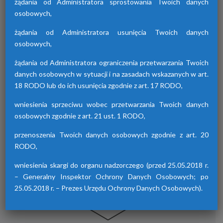
żądania od Administratora sprostowania Twoich danych
osobowych,
żądania od Administratora usunięcia Twoich danych
Osuszacze hybrydowe z serii HDB
osobowych,
Osuszacze hybrydowe są połączeniem
żądania od Administratora ograniczenia przetwarzania Twoich
osuszacza ziębniczego i adsorpcyjnego,
danych osobowych w sytuacji i na zasadach wskazanych w art.
wyróżniają się niskimi kosztami eksploatacji,
18 RODO lub do ich usunięcia zgodnie z art. 17 RODO,
możliwością wyboru trybu pracy lato/zima
oraz brakiem skoków punktu rosy.
wniesienia sprzeciwu wobec przetwarzania Twoich danych
osobowych zgodnie z art. 21 ust. 1 RODO,
przenoszenia Twoich danych osobowych zgodnie z art. 20
RODO,
wniesienia skargi do organu nadzorczego (przed 25.05.2018 r.
– Generalny Inspektor Ochrony Danych Osobowych; po
25.05.2018 r. – Prezes Urzędu Ochrony Danych Osobowych).