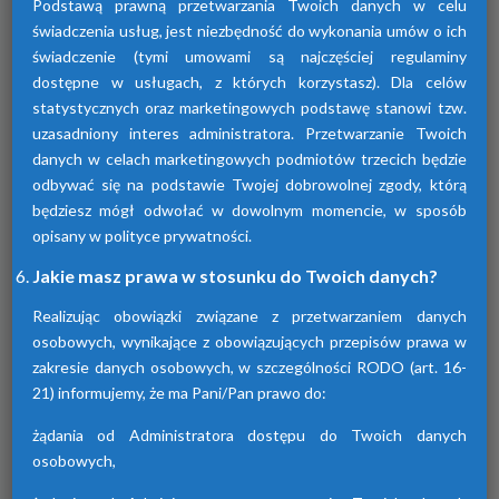
Podstawą prawną przetwarzania Twoich danych w celu
świadczenia usług, jest niezbędność do wykonania umów o ich
świadczenie (tymi umowami są najczęściej regulaminy
dostępne w usługach, z których korzystasz). Dla celów
statystycznych oraz marketingowych podstawę stanowi tzw.
uzasadniony interes administratora. Przetwarzanie Twoich
Osuszacze adsorpcyjne
danych w celach marketingowych podmiotów trzecich będzie
odbywać się na podstawie Twojej dobrowolnej zgody, którą
Urządzenia te przyczyniają się do osuszania
będziesz mógł odwołać w dowolnym momencie, w sposób
powietrza za pomocą adsorpcji wilgoci. Są
dostępne w różnych seriach. Każda z nich
opisany w polityce prywatności.
różni się funkcjami.
Jakie masz prawa w stosunku do Twoich danych?
Realizując obowiązki związane z przetwarzaniem danych
osobowych, wynikające z obowiązujących przepisów prawa w
zakresie danych osobowych, w szczególności RODO (art. 16-
21) informujemy, że ma Pani/Pan prawo do:
żądania od Administratora dostępu do Twoich danych
osobowych,