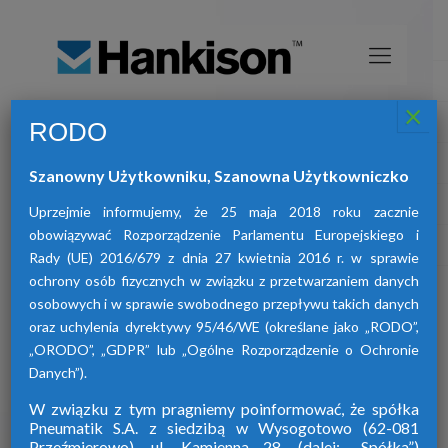
×
RODO
Osuszacze sprężonego powietrza
HANKISON
Szanowny Użytkowniku, Szanowna Użytkowniczko
znajdą Państwo osuszacze:
W ofercie naszej firmy
adsorpcyjne, ziębnicze oraz membranowe.
Uprzejmie informujemy, że 25 maja 2018 roku zacznie
obowiązywać Rozporządzenie Parlamentu Europejskiego i
Rady (UE) 2016/679 z dnia 27 kwietnia 2016 r. w sprawie
ochrony osób fizycznych w związku z przetwarzaniem danych
osobowych i w sprawie swobodnego przepływu takich danych
oraz uchylenia dyrektywy 95/46/WE (określane jako „RODO”,
„ORODO”, „GDPR” lub „Ogólne Rozporządzenie o Ochronie
Danych”).
W związku z tym pragniemy poinformować, że spółka
Pneumatik S.A. z siedzibą w Wysogotowo (62-081
Przeźmierowo), ul. Kamienna 28. (dalej: „Spółka”)