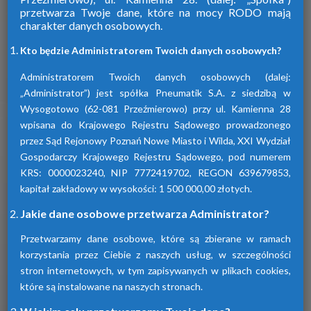
przetwarza Twoje dane, które na mocy RODO mają
charakter danych osobowych.
Firma Pneumatik pojawiła się na rynku
w 1990 roku. Specjalizuje się w technice
Kto będzie Administratorem Twoich danych osobowych?
sprężonego powietrza, dostarczając
szeroki wybór wyspecjalizowanych
Administratorem Twoich danych osobowych (dalej:
urządzeń.
„Administrator”) jest spółka Pneumatik S.A. z siedzibą w
Wysogotowo (62-081 Przeźmierowo) przy ul. Kamienna 28
wpisana do Krajowego Rejestru Sądowego prowadzonego
Dowiedz się więcej
przez Sąd Rejonowy Poznań Nowe Miasto i Wilda, XXI Wydział
Gospodarczy Krajowego Rejestru Sądowego, pod numerem
KRS: 0000023240, NIP 7772419702, REGON 639679853,
kapitał zakładowy w wysokości: 1 500 000,00 złotych.
Sprawdź nasze produkty
Jakie dane osobowe przetwarza Administrator?
Przetwarzamy dane osobowe, które są zbierane w ramach
korzystania przez Ciebie z naszych usług, w szczególności
stron internetowych, w tym zapisywanych w plikach cookies,
które są instalowane na naszych stronach.