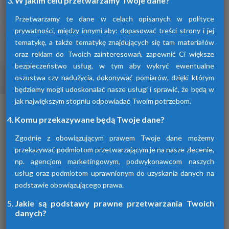
W jakim celu przetwarzamy Twoje dane?
Przetwarzamy te dane w celach opisanych w polityce
prywatności, między innymi aby: dopasować treści strony i jej
tematykę, a także tematykę znajdujących się tam materiałów
oraz reklam do Twoich zainteresowań, zapewnić Ci większe
bezpieczeństwo usług, w tym aby wykryć ewentualne
oszustwa czy nadużycia, dokonywać pomiarów, dzięki którym
Osuszacze ziębnicze
będziemy mogli udoskonalać nasze usługi i sprawić, że będą w
jak największym stopniu odpowiadać Twoim potrzebom.
To inaczej osuszacze kondensacyjne
osuszające powietrze poprzez jego
Komu przekazywane będą Twoje dane?
schłodzenie i wykroplenie kondensatu.
Urządzenia te spełniają wszelkie normy i
Zgodnie z obowiązującym prawem Twoje dane możemy
oczekiwania klientów.
przekazywać podmiotom przetwarzającym je na nasze zlecenie,
np. agencjom marketingowym, podwykonawcom naszych
usług oraz podmiotom uprawnionym do uzyskania danych na
podstawie obowiązującego prawa.
Jakie są podstawy prawne przetwarzania Twoich
danych?