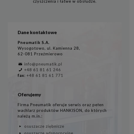
czyszczenia i łatwe w obsłudze.
Dane kontaktowe
Pneumatik S.A.
Wysogotowo, ul. Kamienna 28,
62-081 Przeźmierowo
info@pneumatik.pl
+48 61 81 61 246
fax
:
+48 61 81 61 771
Oferujemy
Firma Pneumatik oferuje serwis oraz pełen
wachlarz produktów HANKISON, do których
należą m.in.:
osuszacze ziębnicze
osuszacze adsporpcyjne