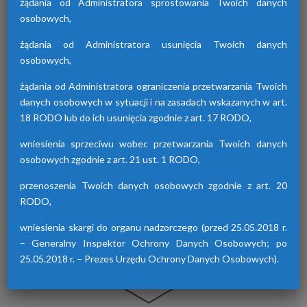
żądania od Administratora sprostowania Twoich danych
osobowych,
żądania od Administratora usunięcia Twoich danych
Osuszacze hybrydowe z serii HDB
osobowych,
Osuszacze hybrydowe są połączeniem
żądania od Administratora ograniczenia przetwarzania Twoich
osuszacza ziębniczego i adsorpcyjnego,
danych osobowych w sytuacji i na zasadach wskazanych w art.
wyróżniają się niskimi kosztami eksploatacji,
18 RODO lub do ich usunięcia zgodnie z art. 17 RODO,
możliwością wyboru trybu pracy lato/zima
oraz brakiem skoków punktu rosy.
wniesienia sprzeciwu wobec przetwarzania Twoich danych
osobowych zgodnie z art. 21 ust. 1 RODO,
przenoszenia Twoich danych osobowych zgodnie z art. 20
RODO,
wniesienia skargi do organu nadzorczego (przed 25.05.2018 r.
– Generalny Inspektor Ochrony Danych Osobowych; po
25.05.2018 r. – Prezes Urzędu Ochrony Danych Osobowych).