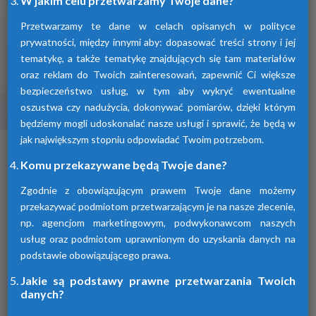
W jakim celu przetwarzamy Twoje dane?
Przetwarzamy te dane w celach opisanych w polityce
prywatności, między innymi aby: dopasować treści strony i jej
tematykę, a także tematykę znajdujących się tam materiałów
oraz reklam do Twoich zainteresowań, zapewnić Ci większe
bezpieczeństwo usług, w tym aby wykryć ewentualne
oszustwa czy nadużycia, dokonywać pomiarów, dzięki którym
Osuszacze ziębnicze
będziemy mogli udoskonalać nasze usługi i sprawić, że będą w
jak największym stopniu odpowiadać Twoim potrzebom.
To inaczej osuszacze kondensacyjne
osuszające powietrze poprzez jego
Komu przekazywane będą Twoje dane?
schłodzenie i wykroplenie kondensatu.
Urządzenia te spełniają wszelkie normy i
Zgodnie z obowiązującym prawem Twoje dane możemy
oczekiwania klientów.
przekazywać podmiotom przetwarzającym je na nasze zlecenie,
np. agencjom marketingowym, podwykonawcom naszych
usług oraz podmiotom uprawnionym do uzyskania danych na
podstawie obowiązującego prawa.
Jakie są podstawy prawne przetwarzania Twoich
danych?