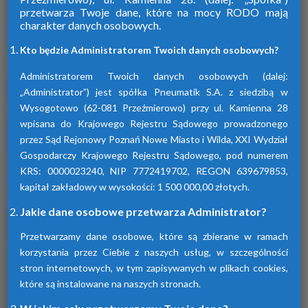
przetwarza Twoje dane, które na mocy RODO mają
charakter danych osobowych.
Firma Pneumatik pojawiła się na rynku
w 1990 roku. Specjalizuje się w technice
Kto będzie Administratorem Twoich danych osobowych?
sprężonego powietrza, dostarczając
szeroki wybór wyspecjalizowanych
Administratorem Twoich danych osobowych (dalej:
urządzeń.
„Administrator”) jest spółka Pneumatik S.A. z siedzibą w
Wysogotowo (62-081 Przeźmierowo) przy ul. Kamienna 28
wpisana do Krajowego Rejestru Sądowego prowadzonego
Dowiedz się więcej
przez Sąd Rejonowy Poznań Nowe Miasto i Wilda, XXI Wydział
Gospodarczy Krajowego Rejestru Sądowego, pod numerem
KRS: 0000023240, NIP 7772419702, REGON 639679853,
kapitał zakładowy w wysokości: 1 500 000,00 złotych.
Sprawdź nasze produkty
Jakie dane osobowe przetwarza Administrator?
Przetwarzamy dane osobowe, które są zbierane w ramach
korzystania przez Ciebie z naszych usług, w szczególności
stron internetowych, w tym zapisywanych w plikach cookies,
które są instalowane na naszych stronach.