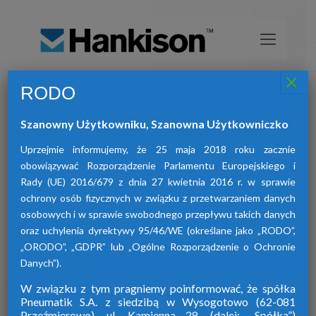
×
RODO
Osuszacze sprężonego powietrza
HANKISON
Szanowny Użytkowniku, Szanowna Użytkowniczko
znajdą Państwo osuszacze:
W ofercie naszej firmy
adsorpcyjne, ziębnicze oraz membranowe.
Uprzejmie informujemy, że 25 maja 2018 roku zacznie
obowiązywać Rozporządzenie Parlamentu Europejskiego i
Rady (UE) 2016/679 z dnia 27 kwietnia 2016 r. w sprawie
ochrony osób fizycznych w związku z przetwarzaniem danych
osobowych i w sprawie swobodnego przepływu takich danych
oraz uchylenia dyrektywy 95/46/WE (określane jako „RODO”,
„ORODO”, „GDPR” lub „Ogólne Rozporządzenie o Ochronie
Danych”).
W związku z tym pragniemy poinformować, że spółka
Pneumatik S.A. z siedzibą w Wysogotowo (62-081
Przeźmierowo), ul. Kamienna 28. (dalej: „Spółka”)