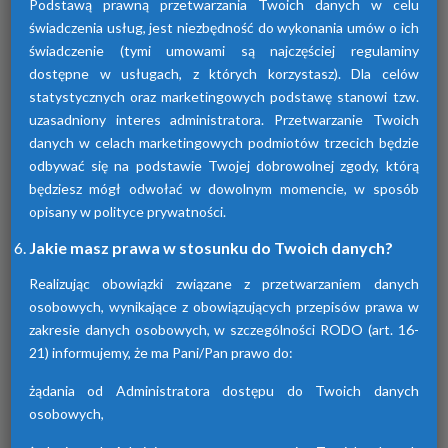
Podstawą prawną przetwarzania Twoich danych w celu
świadczenia usług, jest niezbędność do wykonania umów o ich
świadczenie (tymi umowami są najczęściej regulaminy
dostępne w usługach, z których korzystasz). Dla celów
statystycznych oraz marketingowych podstawę stanowi tzw.
uzasadniony interes administratora. Przetwarzanie Twoich
Osuszacze adsorpcyjne
danych w celach marketingowych podmiotów trzecich będzie
odbywać się na podstawie Twojej dobrowolnej zgody, którą
Urządzenia te przyczyniają się do osuszania
będziesz mógł odwołać w dowolnym momencie, w sposób
powietrza za pomocą adsorpcji wilgoci. Są
dostępne w różnych seriach. Każda z nich
opisany w polityce prywatności.
różni się funkcjami.
Jakie masz prawa w stosunku do Twoich danych?
Realizując obowiązki związane z przetwarzaniem danych
osobowych, wynikające z obowiązujących przepisów prawa w
zakresie danych osobowych, w szczególności RODO (art. 16-
21) informujemy, że ma Pani/Pan prawo do:
żądania od Administratora dostępu do Twoich danych
osobowych,