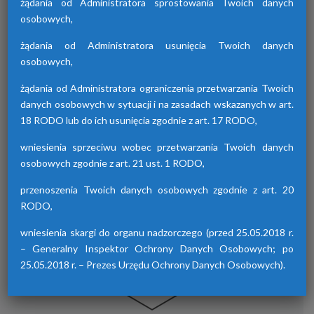
żądania od Administratora sprostowania Twoich danych
osobowych,
żądania od Administratora usunięcia Twoich danych
Osuszacze hybrydowe z serii HDB
osobowych,
Osuszacze hybrydowe są połączeniem
żądania od Administratora ograniczenia przetwarzania Twoich
osuszacza ziębniczego i adsorpcyjnego,
danych osobowych w sytuacji i na zasadach wskazanych w art.
wyróżniają się niskimi kosztami eksploatacji,
18 RODO lub do ich usunięcia zgodnie z art. 17 RODO,
możliwością wyboru trybu pracy lato/zima
oraz brakiem skoków punktu rosy.
wniesienia sprzeciwu wobec przetwarzania Twoich danych
osobowych zgodnie z art. 21 ust. 1 RODO,
przenoszenia Twoich danych osobowych zgodnie z art. 20
RODO,
wniesienia skargi do organu nadzorczego (przed 25.05.2018 r.
– Generalny Inspektor Ochrony Danych Osobowych; po
25.05.2018 r. – Prezes Urzędu Ochrony Danych Osobowych).