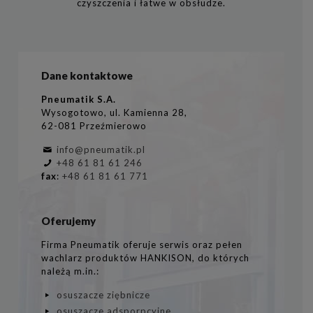
czyszczenia i łatwe w obsłudze.
Dane kontaktowe
Pneumatik S.A.
Wysogotowo, ul. Kamienna 28,
62-081 Przeźmierowo
info@pneumatik.pl
+48 61 81 61 246
fax
:
+48 61 81 61 771
Oferujemy
Firma Pneumatik oferuje serwis oraz pełen
wachlarz produktów HANKISON, do których
należą m.in.:
osuszacze ziębnicze
osuszacze adsporpcyjne