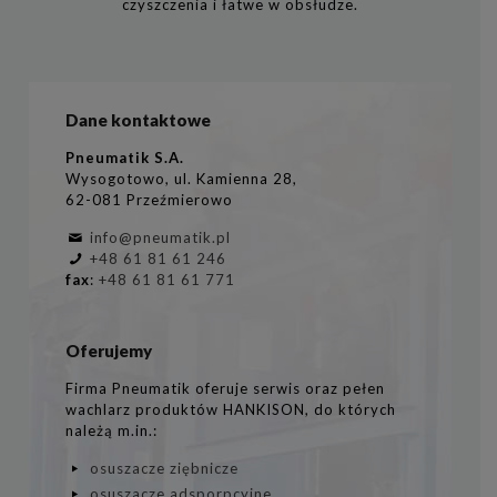
czyszczenia i łatwe w obsłudze.
Dane kontaktowe
Pneumatik S.A.
Wysogotowo, ul. Kamienna 28,
62-081 Przeźmierowo
info@pneumatik.pl
+48 61 81 61 246
fax
:
+48 61 81 61 771
Oferujemy
Firma Pneumatik oferuje serwis oraz pełen
wachlarz produktów HANKISON, do których
należą m.in.:
osuszacze ziębnicze
osuszacze adsporpcyjne