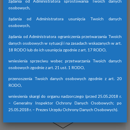
żądania od Administratora sprostowania Twoich danych
osobowych,
żądania od Administratora usunięcia Twoich danych
Osuszacze hybrydowe z serii HDB
osobowych,
Osuszacze hybrydowe są połączeniem
żądania od Administratora ograniczenia przetwarzania Twoich
osuszacza ziębniczego i adsorpcyjnego,
danych osobowych w sytuacji i na zasadach wskazanych w art.
wyróżniają się niskimi kosztami eksploatacji,
18 RODO lub do ich usunięcia zgodnie z art. 17 RODO,
możliwością wyboru trybu pracy lato/zima
oraz brakiem skoków punktu rosy.
wniesienia sprzeciwu wobec przetwarzania Twoich danych
osobowych zgodnie z art. 21 ust. 1 RODO,
przenoszenia Twoich danych osobowych zgodnie z art. 20
RODO,
wniesienia skargi do organu nadzorczego (przed 25.05.2018 r.
– Generalny Inspektor Ochrony Danych Osobowych; po
25.05.2018 r. – Prezes Urzędu Ochrony Danych Osobowych).