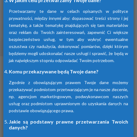
W jakim celu przetwarzamy Twoje dane?
Przetwarzamy te dane w celach opisanych w polityce
prywatności, między innymi aby: dopasować treści strony i jej
tematykę, a także tematykę znajdujących się tam materiałów
oraz reklam do Twoich zainteresowań, zapewnić Ci większe
bezpieczeństwo usług, w tym aby wykryć ewentualne
oszustwa czy nadużycia, dokonywać pomiarów, dzięki którym
Osuszacze ziębnicze
będziemy mogli udoskonalać nasze usługi i sprawić, że będą w
jak największym stopniu odpowiadać Twoim potrzebom.
To inaczej osuszacze kondensacyjne
osuszające powietrze poprzez jego
Komu przekazywane będą Twoje dane?
schłodzenie i wykroplenie kondensatu.
Urządzenia te spełniają wszelkie normy i
Zgodnie z obowiązującym prawem Twoje dane możemy
oczekiwania klientów.
przekazywać podmiotom przetwarzającym je na nasze zlecenie,
np. agencjom marketingowym, podwykonawcom naszych
usług oraz podmiotom uprawnionym do uzyskania danych na
podstawie obowiązującego prawa.
Jakie są podstawy prawne przetwarzania Twoich
danych?