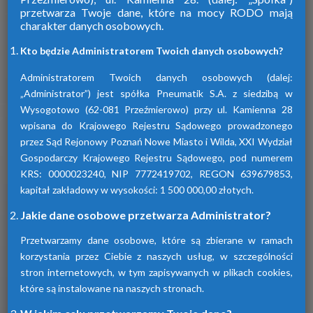
przetwarza Twoje dane, które na mocy RODO mają
charakter danych osobowych.
Firma Pneumatik pojawiła się na rynku
w 1990 roku. Specjalizuje się w technice
Kto będzie Administratorem Twoich danych osobowych?
sprężonego powietrza, dostarczając
szeroki wybór wyspecjalizowanych
Administratorem Twoich danych osobowych (dalej:
urządzeń.
„Administrator”) jest spółka Pneumatik S.A. z siedzibą w
Wysogotowo (62-081 Przeźmierowo) przy ul. Kamienna 28
wpisana do Krajowego Rejestru Sądowego prowadzonego
Dowiedz się więcej
przez Sąd Rejonowy Poznań Nowe Miasto i Wilda, XXI Wydział
Gospodarczy Krajowego Rejestru Sądowego, pod numerem
KRS: 0000023240, NIP 7772419702, REGON 639679853,
kapitał zakładowy w wysokości: 1 500 000,00 złotych.
Sprawdź nasze produkty
Jakie dane osobowe przetwarza Administrator?
Przetwarzamy dane osobowe, które są zbierane w ramach
korzystania przez Ciebie z naszych usług, w szczególności
stron internetowych, w tym zapisywanych w plikach cookies,
które są instalowane na naszych stronach.