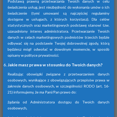
Podstawą prawną przetwarzania Twoich danych w celu
świadczenia usług, jest niezbędność do wykonania umów o ich
świadczenie (tymi umowami są najczęściej regulaminy
dostępne w usługach, z których korzystasz). Dla celów
statystycznych oraz marketingowych podstawę stanowi tzw.
uzasadniony interes administratora. Przetwarzanie Twoich
Osuszacze adsorpcyjne
danych w celach marketingowych podmiotów trzecich będzie
odbywać się na podstawie Twojej dobrowolnej zgody, którą
Urządzenia te przyczyniają się do osuszania
będziesz mógł odwołać w dowolnym momencie, w sposób
powietrza za pomocą adsorpcji wilgoci. Są
dostępne w różnych seriach. Każda z nich
opisany w polityce prywatności.
różni się funkcjami.
Jakie masz prawa w stosunku do Twoich danych?
Realizując obowiązki związane z przetwarzaniem danych
osobowych, wynikające z obowiązujących przepisów prawa w
zakresie danych osobowych, w szczególności RODO (art. 16-
21) informujemy, że ma Pani/Pan prawo do:
żądania od Administratora dostępu do Twoich danych
osobowych,