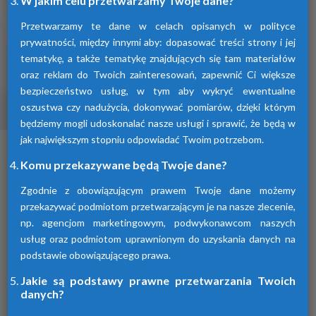
W jakim celu przetwarzamy Twoje dane?
Przetwarzamy te dane w celach opisanych w polityce
prywatności, między innymi aby: dopasować treści strony i jej
tematykę, a także tematykę znajdujących się tam materiałów
oraz reklam do Twoich zainteresowań, zapewnić Ci większe
bezpieczeństwo usług, w tym aby wykryć ewentualne
oszustwa czy nadużycia, dokonywać pomiarów, dzięki którym
Osuszacze ziębnicze
będziemy mogli udoskonalać nasze usługi i sprawić, że będą w
jak największym stopniu odpowiadać Twoim potrzebom.
To inaczej osuszacze kondensacyjne
osuszające powietrze poprzez jego
Komu przekazywane będą Twoje dane?
schłodzenie i wykroplenie kondensatu.
Urządzenia te spełniają wszelkie normy i
Zgodnie z obowiązującym prawem Twoje dane możemy
oczekiwania klientów.
przekazywać podmiotom przetwarzającym je na nasze zlecenie,
np. agencjom marketingowym, podwykonawcom naszych
usług oraz podmiotom uprawnionym do uzyskania danych na
podstawie obowiązującego prawa.
Jakie są podstawy prawne przetwarzania Twoich
danych?