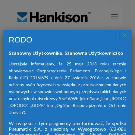
×
RODO
Osuszacze sprężonego powietrza
HANKISON
Szanowny Użytkowniku, Szanowna Użytkowniczko
znajdą Państwo osuszacze:
W ofercie naszej firmy
adsorpcyjne, ziębnicze oraz membranowe.
Uprzejmie informujemy, że 25 maja 2018 roku zacznie
obowiązywać Rozporządzenie Parlamentu Europejskiego i
Rady (UE) 2016/679 z dnia 27 kwietnia 2016 r. w sprawie
ochrony osób fizycznych w związku z przetwarzaniem danych
osobowych i w sprawie swobodnego przepływu takich danych
oraz uchylenia dyrektywy 95/46/WE (określane jako „RODO”,
„ORODO”, „GDPR” lub „Ogólne Rozporządzenie o Ochronie
Danych”).
W związku z tym pragniemy poinformować, że spółka
Pneumatik S.A. z siedzibą w Wysogotowo (62-081
Przeźmierowo), ul. Kamienna 28. (dalej: „Spółka”)