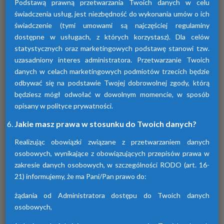
Podstawą prawną przetwarzania Twoich danych w celu
świadczenia usług, jest niezbędność do wykonania umów o ich
świadczenie (tymi umowami są najczęściej regulaminy
dostępne w usługach, z których korzystasz). Dla celów
statystycznych oraz marketingowych podstawę stanowi tzw.
uzasadniony interes administratora. Przetwarzanie Twoich
Osuszacze adsorpcyjne
danych w celach marketingowych podmiotów trzecich będzie
odbywać się na podstawie Twojej dobrowolnej zgody, którą
Urządzenia te przyczyniają się do osuszania
będziesz mógł odwołać w dowolnym momencie, w sposób
powietrza za pomocą adsorpcji wilgoci. Są
dostępne w różnych seriach. Każda z nich
opisany w polityce prywatności.
różni się funkcjami.
Jakie masz prawa w stosunku do Twoich danych?
Realizując obowiązki związane z przetwarzaniem danych
osobowych, wynikające z obowiązujących przepisów prawa w
zakresie danych osobowych, w szczególności RODO (art. 16-
21) informujemy, że ma Pani/Pan prawo do:
żądania od Administratora dostępu do Twoich danych
osobowych,