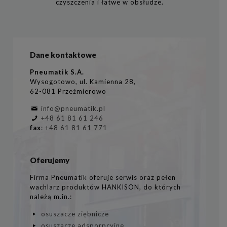
czyszczenia i łatwe w obsłudze.
Dane kontaktowe
Pneumatik S.A.
Wysogotowo, ul. Kamienna 28,
62-081 Przeźmierowo
info@pneumatik.pl
+48 61 81 61 246
fax
:
+48 61 81 61 771
Oferujemy
Firma Pneumatik oferuje serwis oraz pełen
wachlarz produktów HANKISON, do których
należą m.in.:
osuszacze ziębnicze
osuszacze adsporpcyjne