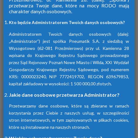
przetwarza Twoje dane, które na mocy RODO mają
charakter danych osobowych.
Firma Pneumatik pojawiła się na rynku
w 1990 roku. Specjalizuje się w technice
Kto będzie Administratorem Twoich danych osobowych?
sprężonego powietrza, dostarczając
szeroki wybór wyspecjalizowanych
Administratorem Twoich danych osobowych (dalej:
urządzeń.
„Administrator”) jest spółka Pneumatik S.A. z siedzibą w
Wysogotowo (62-081 Przeźmierowo) przy ul. Kamienna 28
wpisana do Krajowego Rejestru Sądowego prowadzonego
Dowiedz się więcej
przez Sąd Rejonowy Poznań Nowe Miasto i Wilda, XXI Wydział
Gospodarczy Krajowego Rejestru Sądowego, pod numerem
KRS: 0000023240, NIP 7772419702, REGON 639679853,
kapitał zakładowy w wysokości: 1 500 000,00 złotych.
Sprawdź nasze produkty
Jakie dane osobowe przetwarza Administrator?
Przetwarzamy dane osobowe, które są zbierane w ramach
korzystania przez Ciebie z naszych usług, w szczególności
stron internetowych, w tym zapisywanych w plikach cookies,
które są instalowane na naszych stronach.