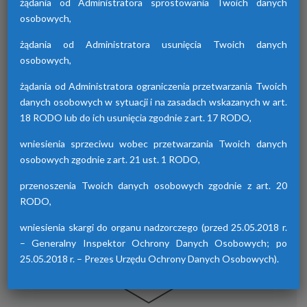
żądania od Administratora sprostowania Twoich danych
osobowych,
żądania od Administratora usunięcia Twoich danych
Osuszacze hybrydowe z serii HDB
osobowych,
Osuszacze hybrydowe są połączeniem
żądania od Administratora ograniczenia przetwarzania Twoich
osuszacza ziębniczego i adsorpcyjnego,
danych osobowych w sytuacji i na zasadach wskazanych w art.
wyróżniają się niskimi kosztami eksploatacji,
18 RODO lub do ich usunięcia zgodnie z art. 17 RODO,
możliwością wyboru trybu pracy lato/zima
oraz brakiem skoków punktu rosy.
wniesienia sprzeciwu wobec przetwarzania Twoich danych
osobowych zgodnie z art. 21 ust. 1 RODO,
przenoszenia Twoich danych osobowych zgodnie z art. 20
RODO,
wniesienia skargi do organu nadzorczego (przed 25.05.2018 r.
– Generalny Inspektor Ochrony Danych Osobowych; po
25.05.2018 r. – Prezes Urzędu Ochrony Danych Osobowych).