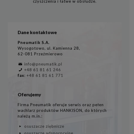
czyszczenia i łatwe w obsłudze.
Dane kontaktowe
Pneumatik S.A.
Wysogotowo, ul. Kamienna 28,
62-081 Przeźmierowo
info@pneumatik.pl
+48 61 81 61 246
fax
:
+48 61 81 61 771
Oferujemy
Firma Pneumatik oferuje serwis oraz pełen
wachlarz produktów HANKISON, do których
należą m.in.:
osuszacze ziębnicze
osuszacze adsporpcyjne