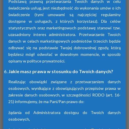
Podstawą prawną przetwarzania Twoich danych w celu
świadczenia usług, jest niezbędność do wykonania umów o ich
świadczenie (tymi umowami są najczęściej regulaminy
dostępne w usługach, z których korzystasz). Dla celów
statystycznych oraz marketingowych podstawę stanowi tzw.
uzasadniony interes administratora. Przetwarzanie Twoich
Osuszacze adsorpcyjne
danych w celach marketingowych podmiotów trzecich będzie
odbywać się na podstawie Twojej dobrowolnej zgody, którą
Urządzenia te przyczyniają się do osuszania
będziesz mógł odwołać w dowolnym momencie, w sposób
powietrza za pomocą adsorpcji wilgoci. Są
dostępne w różnych seriach. Każda z nich
opisany w polityce prywatności.
różni się funkcjami.
Jakie masz prawa w stosunku do Twoich danych?
Realizując obowiązki związane z przetwarzaniem danych
osobowych, wynikające z obowiązujących przepisów prawa w
zakresie danych osobowych, w szczególności RODO (art. 16-
21) informujemy, że ma Pani/Pan prawo do:
żądania od Administratora dostępu do Twoich danych
osobowych,