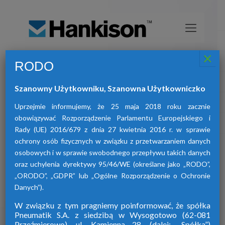
×
RODO
Osuszacze sprężonego powietrza
HANKISON
Szanowny Użytkowniku, Szanowna Użytkowniczko
znajdą Państwo osuszacze:
W ofercie naszej firmy
adsorpcyjne, ziębnicze oraz membranowe.
Uprzejmie informujemy, że 25 maja 2018 roku zacznie
obowiązywać Rozporządzenie Parlamentu Europejskiego i
Rady (UE) 2016/679 z dnia 27 kwietnia 2016 r. w sprawie
ochrony osób fizycznych w związku z przetwarzaniem danych
osobowych i w sprawie swobodnego przepływu takich danych
oraz uchylenia dyrektywy 95/46/WE (określane jako „RODO”,
„ORODO”, „GDPR” lub „Ogólne Rozporządzenie o Ochronie
Danych”).
W związku z tym pragniemy poinformować, że spółka
Pneumatik S.A. z siedzibą w Wysogotowo (62-081
Przeźmierowo), ul. Kamienna 28. (dalej: „Spółka”)