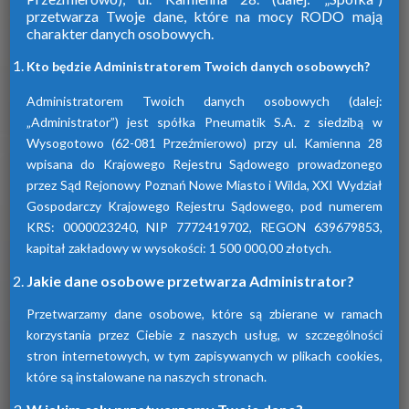
przetwarza Twoje dane, które na mocy RODO mają
charakter danych osobowych.
Firma Pneumatik pojawiła się na rynku
w 1990 roku. Specjalizuje się w technice
Kto będzie Administratorem Twoich danych osobowych?
sprężonego powietrza, dostarczając
szeroki wybór wyspecjalizowanych
Administratorem Twoich danych osobowych (dalej:
urządzeń.
„Administrator”) jest spółka Pneumatik S.A. z siedzibą w
Wysogotowo (62-081 Przeźmierowo) przy ul. Kamienna 28
wpisana do Krajowego Rejestru Sądowego prowadzonego
Dowiedz się więcej
przez Sąd Rejonowy Poznań Nowe Miasto i Wilda, XXI Wydział
Gospodarczy Krajowego Rejestru Sądowego, pod numerem
KRS: 0000023240, NIP 7772419702, REGON 639679853,
kapitał zakładowy w wysokości: 1 500 000,00 złotych.
Sprawdź nasze produkty
Jakie dane osobowe przetwarza Administrator?
Przetwarzamy dane osobowe, które są zbierane w ramach
korzystania przez Ciebie z naszych usług, w szczególności
stron internetowych, w tym zapisywanych w plikach cookies,
które są instalowane na naszych stronach.