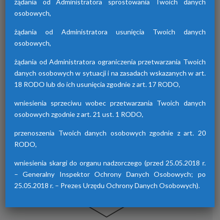
żądania od Administratora sprostowania Twoich danych
osobowych,
żądania od Administratora usunięcia Twoich danych
Osuszacze hybrydowe z serii HDB
osobowych,
Osuszacze hybrydowe są połączeniem
żądania od Administratora ograniczenia przetwarzania Twoich
osuszacza ziębniczego i adsorpcyjnego,
danych osobowych w sytuacji i na zasadach wskazanych w art.
wyróżniają się niskimi kosztami eksploatacji,
18 RODO lub do ich usunięcia zgodnie z art. 17 RODO,
możliwością wyboru trybu pracy lato/zima
oraz brakiem skoków punktu rosy.
wniesienia sprzeciwu wobec przetwarzania Twoich danych
osobowych zgodnie z art. 21 ust. 1 RODO,
przenoszenia Twoich danych osobowych zgodnie z art. 20
RODO,
wniesienia skargi do organu nadzorczego (przed 25.05.2018 r.
– Generalny Inspektor Ochrony Danych Osobowych; po
25.05.2018 r. – Prezes Urzędu Ochrony Danych Osobowych).