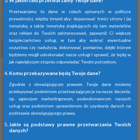
W jakim celu przetwarzamy Twoje dane?
Przetwarzamy te dane w celach opisanych w polityce
prywatności, między innymi aby: dopasować treści strony i jej
tematykę, a także tematykę znajdujących się tam materiałów
oraz reklam do Twoich zainteresowań, zapewnić Ci większe
bezpieczeństwo usług, w tym aby wykryć ewentualne
oszustwa czy nadużycia, dokonywać pomiarów, dzięki którym
Osuszacze ziębnicze
będziemy mogli udoskonalać nasze usługi i sprawić, że będą w
jak największym stopniu odpowiadać Twoim potrzebom.
To inaczej osuszacze kondensacyjne
osuszające powietrze poprzez jego
Komu przekazywane będą Twoje dane?
schłodzenie i wykroplenie kondensatu.
Urządzenia te spełniają wszelkie normy i
Zgodnie z obowiązującym prawem Twoje dane możemy
oczekiwania klientów.
przekazywać podmiotom przetwarzającym je na nasze zlecenie,
np. agencjom marketingowym, podwykonawcom naszych
usług oraz podmiotom uprawnionym do uzyskania danych na
podstawie obowiązującego prawa.
Jakie są podstawy prawne przetwarzania Twoich
danych?