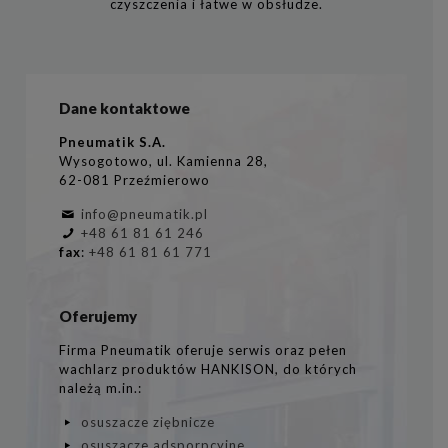
czyszczenia i łatwe w obsłudze.
Dane kontaktowe
Pneumatik S.A.
Wysogotowo, ul. Kamienna 28,
62-081 Przeźmierowo
info@pneumatik.pl
+48 61 81 61 246
fax
:
+48 61 81 61 771
Oferujemy
Firma Pneumatik oferuje serwis oraz pełen
wachlarz produktów HANKISON, do których
należą m.in.:
osuszacze ziębnicze
osuszacze adsporpcyjne