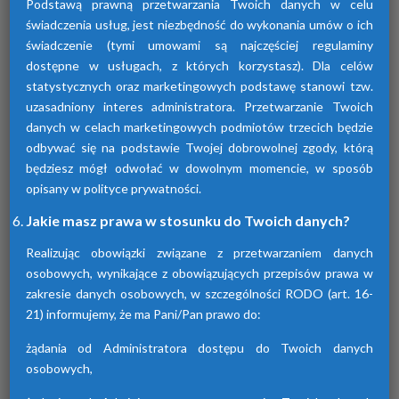
Podstawą prawną przetwarzania Twoich danych w celu
świadczenia usług, jest niezbędność do wykonania umów o ich
świadczenie (tymi umowami są najczęściej regulaminy
dostępne w usługach, z których korzystasz). Dla celów
statystycznych oraz marketingowych podstawę stanowi tzw.
uzasadniony interes administratora. Przetwarzanie Twoich
Osuszacze adsorpcyjne
danych w celach marketingowych podmiotów trzecich będzie
odbywać się na podstawie Twojej dobrowolnej zgody, którą
Urządzenia te przyczyniają się do osuszania
będziesz mógł odwołać w dowolnym momencie, w sposób
powietrza za pomocą adsorpcji wilgoci. Są
dostępne w różnych seriach. Każda z nich
opisany w polityce prywatności.
różni się funkcjami.
Jakie masz prawa w stosunku do Twoich danych?
Realizując obowiązki związane z przetwarzaniem danych
osobowych, wynikające z obowiązujących przepisów prawa w
zakresie danych osobowych, w szczególności RODO (art. 16-
21) informujemy, że ma Pani/Pan prawo do:
żądania od Administratora dostępu do Twoich danych
osobowych,