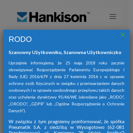
×
RODO
Osuszacze sprężonego powietrza
HANKISON
Szanowny Użytkowniku, Szanowna Użytkowniczko
znajdą Państwo osuszacze:
W ofercie naszej firmy
adsorpcyjne, ziębnicze oraz membranowe.
Uprzejmie informujemy, że 25 maja 2018 roku zacznie
obowiązywać Rozporządzenie Parlamentu Europejskiego i
Rady (UE) 2016/679 z dnia 27 kwietnia 2016 r. w sprawie
ochrony osób fizycznych w związku z przetwarzaniem danych
osobowych i w sprawie swobodnego przepływu takich danych
oraz uchylenia dyrektywy 95/46/WE (określane jako „RODO”,
„ORODO”, „GDPR” lub „Ogólne Rozporządzenie o Ochronie
Danych”).
W związku z tym pragniemy poinformować, że spółka
Pneumatik S.A. z siedzibą w Wysogotowo (62-081
Przeźmierowo), ul. Kamienna 28. (dalej: „Spółka”)