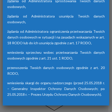
żądania od Administratora sprostowania Twoich danych
osobowych,
żądania od Administratora usunięcia Twoich danych
Osuszacze hybrydowe z serii HDB
osobowych,
Osuszacze hybrydowe są połączeniem
żądania od Administratora ograniczenia przetwarzania Twoich
osuszacza ziębniczego i adsorpcyjnego,
danych osobowych w sytuacji i na zasadach wskazanych w art.
wyróżniają się niskimi kosztami eksploatacji,
18 RODO lub do ich usunięcia zgodnie z art. 17 RODO,
możliwością wyboru trybu pracy lato/zima
oraz brakiem skoków punktu rosy.
wniesienia sprzeciwu wobec przetwarzania Twoich danych
osobowych zgodnie z art. 21 ust. 1 RODO,
przenoszenia Twoich danych osobowych zgodnie z art. 20
RODO,
wniesienia skargi do organu nadzorczego (przed 25.05.2018 r.
– Generalny Inspektor Ochrony Danych Osobowych; po
25.05.2018 r. – Prezes Urzędu Ochrony Danych Osobowych).