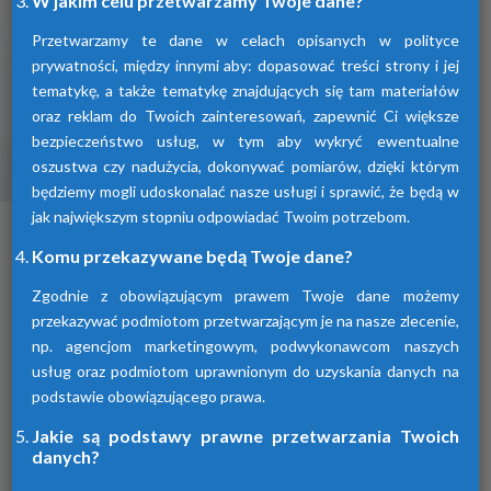
W jakim celu przetwarzamy Twoje dane?
Przetwarzamy te dane w celach opisanych w polityce
prywatności, między innymi aby: dopasować treści strony i jej
tematykę, a także tematykę znajdujących się tam materiałów
oraz reklam do Twoich zainteresowań, zapewnić Ci większe
bezpieczeństwo usług, w tym aby wykryć ewentualne
oszustwa czy nadużycia, dokonywać pomiarów, dzięki którym
Osuszacze ziębnicze
będziemy mogli udoskonalać nasze usługi i sprawić, że będą w
jak największym stopniu odpowiadać Twoim potrzebom.
To inaczej osuszacze kondensacyjne
osuszające powietrze poprzez jego
Komu przekazywane będą Twoje dane?
schłodzenie i wykroplenie kondensatu.
Urządzenia te spełniają wszelkie normy i
Zgodnie z obowiązującym prawem Twoje dane możemy
oczekiwania klientów.
przekazywać podmiotom przetwarzającym je na nasze zlecenie,
np. agencjom marketingowym, podwykonawcom naszych
usług oraz podmiotom uprawnionym do uzyskania danych na
podstawie obowiązującego prawa.
Jakie są podstawy prawne przetwarzania Twoich
danych?