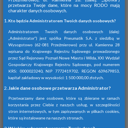
przetwarza Twoje dane, które na mocy RODO mają
charakter danych osobowych.
Firma Pneumatik pojawiła się na rynku
w 1990 roku. Specjalizuje się w technice
Kto będzie Administratorem Twoich danych osobowych?
sprężonego powietrza, dostarczając
szeroki wybór wyspecjalizowanych
Administratorem Twoich danych osobowych (dalej:
urządzeń.
„Administrator”) jest spółka Pneumatik S.A. z siedzibą w
Wysogotowo (62-081 Przeźmierowo) przy ul. Kamienna 28
wpisana do Krajowego Rejestru Sądowego prowadzonego
Dowiedz się więcej
przez Sąd Rejonowy Poznań Nowe Miasto i Wilda, XXI Wydział
Gospodarczy Krajowego Rejestru Sądowego, pod numerem
KRS: 0000023240, NIP 7772419702, REGON 639679853,
kapitał zakładowy w wysokości: 1 500 000,00 złotych.
Sprawdź nasze produkty
Jakie dane osobowe przetwarza Administrator?
Przetwarzamy dane osobowe, które są zbierane w ramach
korzystania przez Ciebie z naszych usług, w szczególności
stron internetowych, w tym zapisywanych w plikach cookies,
które są instalowane na naszych stronach.