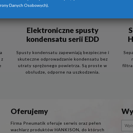
rony Danych Osobowych).
Elektroniczne spusty
S
kondensatu serii EDD
H
ia
Spusty kondensatu zapewniają bezpieczne i
Sepa
 z
skuteczne odprowadzanie kondensatu bez
e
utraty sprężonego powietrza. Są proste w
filtr
obsłudze, odporne na uszkodzenia.
Oferujemy
Wys
Firma Pneumatik oferuje serwis oraz pełen
wachlarz produktów HANKISON, do których