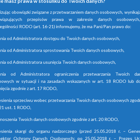
ie masz prawa w stosunku do Twoich danych?
adsorpcyjne
hybrydowe z seri
izując obowiązki związane z przetwarzaniem danych osobowych, wynikaj
HDB
wiązujących przepisów prawa w zakresie danych osobowyc
enia te przyczyniają się do
ania powietrza za pomocą
ególności RODO (art. 16-21) informujemy, że ma Pani/Pan prawo do:
Osuszacze hybrydowe są
cji wilgoci. Są dostępne w
połączeniem osuszacza ziębnic
nia od Administratora dostępu do Twoich danych osobowych,
 seriach. Każda z nich różni
i adsorpcyjnego, wyróżniają s
się funkcjami.
niskimi kosztami eksploatacj
nia od Administratora sprostowania Twoich danych osobowych,
możliwością wyboru trybu pr
nia od Administratora usunięcia Twoich danych osobowych,
lato/zima oraz brakiem skok
punktu rosy.
ania od Administratora ograniczenia przetwarzania Twoich da
bowych w sytuacji i na zasadach wskazanych w art. 18 RODO lub do
ięcia zgodnie z art. 17 RODO,
esienia sprzeciwu wobec przetwarzania Twoich danych osobowych zgodn
 21 ust. 1 RODO,
enoszenia Twoich danych osobowych zgodnie z art. 20 RODO,
esienia skargi do organu nadzorczego (przed 25.05.2018 r. – Gener
pektor Ochrony Danych Osobowych; po 25.05.2018 r. – Prezes Ur