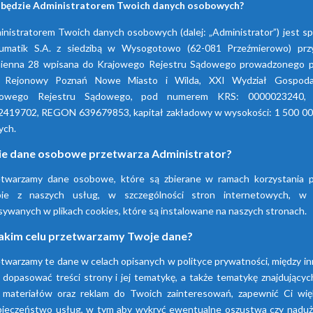
 będzie Administratorem Twoich danych osobowych?
nistratorem Twoich danych osobowych (dalej: „Administrator”) jest s
umatik S.A. z siedzibą w Wysogotowo (62-081 Przeźmierowo) przy
ienna 28 wpisana do Krajowego Rejestru Sądowego prowadzonego p
 Rejonowy Poznań Nowe Miasto i Wilda, XXI Wydział Gospoda
jowego Rejestru Sądowego, pod numerem KRS: 0000023240,
2419702, REGON 639679853, kapitał zakładowy w wysokości: 1 500 00
ych.
ie dane osobowe przetwarza Administrator?
etwarzamy dane osobowe, które są zbierane w ramach korzystania p
Firma Pneumatik pojawiła się na rynku w 1990
bie z naszych usług, w szczególności stron internetowych, w
technice sprężonego powietrza, dostarczają
sywanych w plikach cookies, które są instalowane na naszych stronach.
wyspecjalizowanych urządzeń.
akim celu przetwarzamy Twoje dane?
twarzamy te dane w celach opisanych w polityce prywatności, między i
Dowiedz się więcej
 dopasować treści strony i jej tematykę, a także tematykę znajdującyc
 materiałów oraz reklam do Twoich zainteresowań, zapewnić Ci wię
pieczeństwo usług, w tym aby wykryć ewentualne oszustwa czy naduży