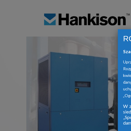
R
Sza
Upr
Roz
kwie
dan
uch
„Ogó
W z
sie
„Sp
dan