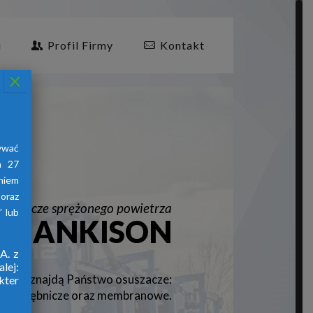
i
Profil Firmy
Kontakt
×
ywać
a 27
aniem
oraz
suszacze sprężonego powietrza
 lub
HANKISON
A. z
lej:
znajdą Państwo osuszacze:
firmy
kter
jne, ziębnicze oraz membranowe.