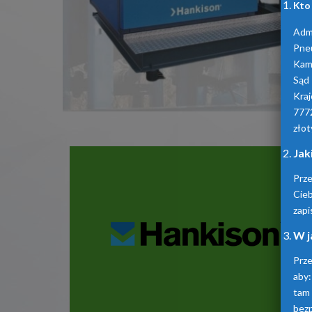
Kto
Admi
Pne
Kam
Sąd
Kra
777
złot
Jak
Prz
Cie
zapi
W j
Prze
aby:
tam
bez