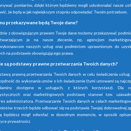
nywać pomiarów, dzięki którym będziemy mogli udoskonalać nasze usłu
wić, że będą w jak największym stopniu odpowiadać Twoim potrzebom.
Sprawdź nasze produkty
u przekazywane będą Twoje dane?
dnie z obowiązującym prawem Twoje dane możemy przekazywać podmi
etwarzającym je na nasze zlecenie, np. agencjom marketingo
wykonawcom naszych usług oraz podmiotom uprawnionym do uzysk
ych na podstawie obowiązującego prawa.
ie są podstawy prawne przetwarzania Twoich danych?
stawą prawną przetwarzania Twoich danych w celu świadczenia usług, 
będność do wykonania umów o ich świadczenie (tymi umowami są najczę
ulaminy dostępne w usługach, z których korzystasz). Dla c
tystycznych oraz marketingowych podstawę stanowi tzw. uzasadn
res administratora. Przetwarzanie Twoich danych w celach marketingo
iotów trzecich będzie odbywać się na podstawie Twojej dobrowolnej z
rą będziesz mógł odwołać w dowolnym momencie, w sposób opisa
tyce prywatności.
Osuszacze
Osuszacze