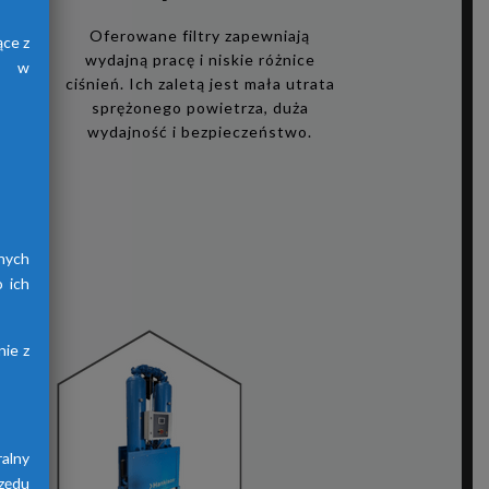
i
Oferowane filtry zapewniają
ące z
wydajną pracę i niskie różnice
h, w
ciśnień. Ich zaletą jest mała utrata
sprężonego powietrza, duża
zego
wydajność i bezpieczeństwo.
ię
i,
acy
ów
nych
 ich
ie z
alny
zędu