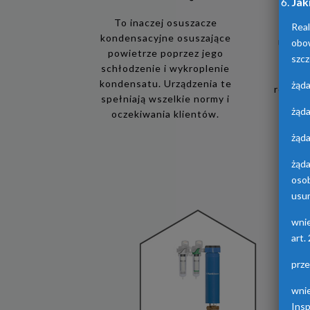
Jak
To inaczej osuszacze
Real
kondensacyjne osuszające
obo
Urządz
powietrze poprzez jego
osusz
szcz
schłodzenie i wykroplenie
adsorp
kondensatu. Urządzenia te
żąda
różnych
spełniają wszelkie normy i
żąda
oczekiwania klientów.
żąda
żąd
oso
usun
wni
art.
prz
wni
Ins