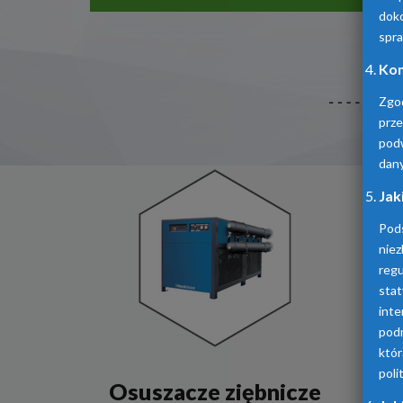
doko
spra
Kom
Zgo
prz
pod
dan
Jak
Pod
niez
reg
sta
inte
podm
któ
poli
Osuszacze ziębnicze