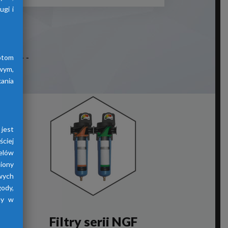
gi i
otom
wym,
ania
jest
ściej
elów
iony
wych
gody,
ny w
Filtry serii NGF