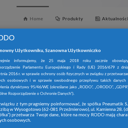
Home
Produkty
Aktualnośc
ODO
nowny Użytkowniku, Szanowna Użytkowniczko
zejmie informujemy, że 25 maja 2018 roku zacznie obowiąz
porządzenie Parlamentu Europejskiego i Rady (UE) 2016/679 z dni
tnia 2016 r. w sprawie ochrony osób fizycznych w związku z przetwarz
ych osobowych i w sprawie swobodnego przepływu takich danych 
O
ylenia dyrektywy 95/46/WE (określane jako „RODO”, „ORODO”, „GDPR”
lne Rozporządzenie o Ochronie Danych”).
wiązku z tym pragniemy poinformować, że spółka Pneumatik S.
dzibą w Wysogotowo (62-081 Przeźmierowo), ul. Kamienna 28. (da
W ofercie naszej 
ółka”) przetwarza Twoje dane, które na mocy RODO mają chara
ych osobowych.
adsorpcy