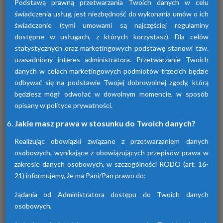
Podstawą prawną przetwarzania Twoich danych w celu
świadczenia usług, jest niezbędność do wykonania umów o ich
świadczenie (tymi umowami są najczęściej regulaminy
dostępne w usługach, z których korzystasz). Dla celów
statystycznych oraz marketingowych podstawę stanowi tzw.
uzasadniony interes administratora. Przetwarzanie Twoich
Osuszacze adsorpcyjne
danych w celach marketingowych podmiotów trzecich będzie
odbywać się na podstawie Twojej dobrowolnej zgody, którą
Urządzenia te przyczyniają się do osuszania
będziesz mógł odwołać w dowolnym momencie, w sposób
powietrza za pomocą adsorpcji wilgoci. Są
dostępne w różnych seriach. Każda z nich
opisany w polityce prywatności.
różni się funkcjami.
Jakie masz prawa w stosunku do Twoich danych?
Realizując obowiązki związane z przetwarzaniem danych
osobowych, wynikające z obowiązujących przepisów prawa w
zakresie danych osobowych, w szczególności RODO (art. 16-
21) informujemy, że ma Pani/Pan prawo do:
żądania od Administratora dostępu do Twoich danych
osobowych,