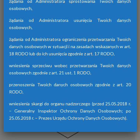
żądania od Administratora sprostowania Twoich danych
osobowych,
żądania od Administratora usunięcia Twoich danych
Osuszacze hybrydowe z serii HDB
osobowych,
Osuszacze hybrydowe są połączeniem
żądania od Administratora ograniczenia przetwarzania Twoich
osuszacza ziębniczego i adsorpcyjnego,
danych osobowych w sytuacji i na zasadach wskazanych w art.
wyróżniają się niskimi kosztami eksploatacji,
18 RODO lub do ich usunięcia zgodnie z art. 17 RODO,
możliwością wyboru trybu pracy lato/zima
oraz brakiem skoków punktu rosy.
wniesienia sprzeciwu wobec przetwarzania Twoich danych
osobowych zgodnie z art. 21 ust. 1 RODO,
przenoszenia Twoich danych osobowych zgodnie z art. 20
RODO,
wniesienia skargi do organu nadzorczego (przed 25.05.2018 r.
– Generalny Inspektor Ochrony Danych Osobowych; po
25.05.2018 r. – Prezes Urzędu Ochrony Danych Osobowych).