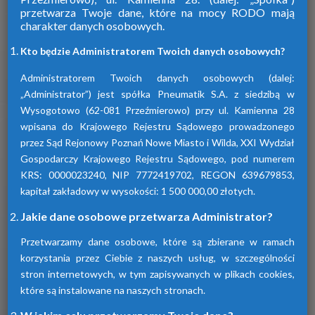
przetwarza Twoje dane, które na mocy RODO mają
charakter danych osobowych.
Firma Pneumatik pojawiła się na rynku
w 1990 roku. Specjalizuje się w technice
Kto będzie Administratorem Twoich danych osobowych?
sprężonego powietrza, dostarczając
szeroki wybór wyspecjalizowanych
Administratorem Twoich danych osobowych (dalej:
urządzeń.
„Administrator”) jest spółka Pneumatik S.A. z siedzibą w
Wysogotowo (62-081 Przeźmierowo) przy ul. Kamienna 28
wpisana do Krajowego Rejestru Sądowego prowadzonego
Dowiedz się więcej
przez Sąd Rejonowy Poznań Nowe Miasto i Wilda, XXI Wydział
Gospodarczy Krajowego Rejestru Sądowego, pod numerem
KRS: 0000023240, NIP 7772419702, REGON 639679853,
kapitał zakładowy w wysokości: 1 500 000,00 złotych.
Sprawdź nasze produkty
Jakie dane osobowe przetwarza Administrator?
Przetwarzamy dane osobowe, które są zbierane w ramach
korzystania przez Ciebie z naszych usług, w szczególności
stron internetowych, w tym zapisywanych w plikach cookies,
które są instalowane na naszych stronach.