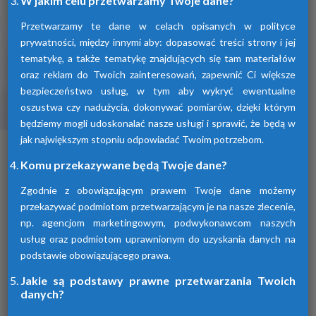
W jakim celu przetwarzamy Twoje dane?
Przetwarzamy te dane w celach opisanych w polityce
prywatności, między innymi aby: dopasować treści strony i jej
tematykę, a także tematykę znajdujących się tam materiałów
oraz reklam do Twoich zainteresowań, zapewnić Ci większe
bezpieczeństwo usług, w tym aby wykryć ewentualne
oszustwa czy nadużycia, dokonywać pomiarów, dzięki którym
Osuszacze ziębnicze
będziemy mogli udoskonalać nasze usługi i sprawić, że będą w
jak największym stopniu odpowiadać Twoim potrzebom.
To inaczej osuszacze kondensacyjne
osuszające powietrze poprzez jego
Komu przekazywane będą Twoje dane?
schłodzenie i wykroplenie kondensatu.
Urządzenia te spełniają wszelkie normy i
Zgodnie z obowiązującym prawem Twoje dane możemy
oczekiwania klientów.
przekazywać podmiotom przetwarzającym je na nasze zlecenie,
np. agencjom marketingowym, podwykonawcom naszych
usług oraz podmiotom uprawnionym do uzyskania danych na
podstawie obowiązującego prawa.
Jakie są podstawy prawne przetwarzania Twoich
danych?