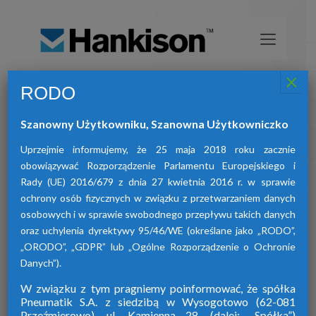
×
RODO
Osuszacze sprężonego powietrza
HANKISON
Szanowny Użytkowniku, Szanowna Użytkowniczko
znajdą Państwo osuszacze:
W ofercie naszej firmy
adsorpcyjne, ziębnicze oraz membranowe.
Uprzejmie informujemy, że 25 maja 2018 roku zacznie
obowiązywać Rozporządzenie Parlamentu Europejskiego i
Rady (UE) 2016/679 z dnia 27 kwietnia 2016 r. w sprawie
ochrony osób fizycznych w związku z przetwarzaniem danych
osobowych i w sprawie swobodnego przepływu takich danych
oraz uchylenia dyrektywy 95/46/WE (określane jako „RODO”,
„ORODO”, „GDPR” lub „Ogólne Rozporządzenie o Ochronie
Danych”).
W związku z tym pragniemy poinformować, że spółka
Pneumatik S.A. z siedzibą w Wysogotowo (62-081
Przeźmierowo), ul. Kamienna 28. (dalej: „Spółka”)