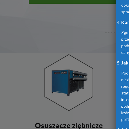
doko
spra
Kom
Zgo
prz
pod
dan
Jak
Pod
niez
reg
sta
inte
podm
któ
poli
Osuszacze ziębnicze