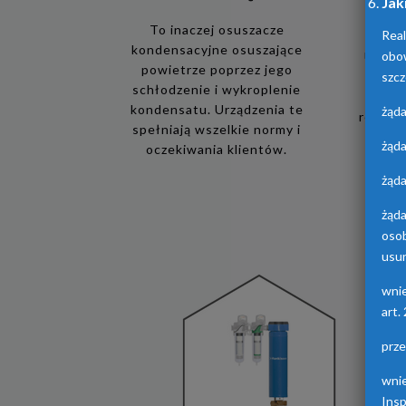
Jak
To inaczej osuszacze
Real
kondensacyjne osuszające
obo
Urządz
powietrze poprzez jego
osusz
szcz
schłodzenie i wykroplenie
adsorp
kondensatu. Urządzenia te
żąda
różnych
spełniają wszelkie normy i
żąda
oczekiwania klientów.
żąda
żąd
oso
usun
wni
art.
prz
wni
Ins