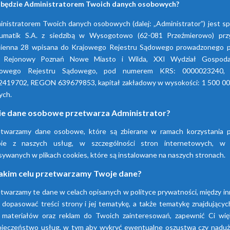
 będzie Administratorem Twoich danych osobowych?
nistratorem Twoich danych osobowych (dalej: „Administrator”) jest s
umatik S.A. z siedzibą w Wysogotowo (62-081 Przeźmierowo) przy
ienna 28 wpisana do Krajowego Rejestru Sądowego prowadzonego p
 Rejonowy Poznań Nowe Miasto i Wilda, XXI Wydział Gospoda
jowego Rejestru Sądowego, pod numerem KRS: 0000023240,
2419702, REGON 639679853, kapitał zakładowy w wysokości: 1 500 00
ych.
ie dane osobowe przetwarza Administrator?
etwarzamy dane osobowe, które są zbierane w ramach korzystania p
Firma Pneumatik pojawiła się na rynku w 1990
bie z naszych usług, w szczególności stron internetowych, w
technice sprężonego powietrza, dostarczają
sywanych w plikach cookies, które są instalowane na naszych stronach.
wyspecjalizowanych urządzeń.
akim celu przetwarzamy Twoje dane?
twarzamy te dane w celach opisanych w polityce prywatności, między i
Dowiedz się więcej
 dopasować treści strony i jej tematykę, a także tematykę znajdującyc
 materiałów oraz reklam do Twoich zainteresowań, zapewnić Ci wię
pieczeństwo usług, w tym aby wykryć ewentualne oszustwa czy naduży