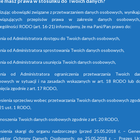
ie masz prawa w stosunku do Twoich danych?
adsorpcyjne
hybrydowe z seri
izując obowiązki związane z przetwarzaniem danych osobowych, wynikaj
HDB
wiązujących przepisów prawa w zakresie danych osobowyc
enia te przyczyniają się do
ania powietrza za pomocą
ególności RODO (art. 16-21) informujemy, że ma Pani/Pan prawo do:
Osuszacze hybrydowe są
cji wilgoci. Są dostępne w
połączeniem osuszacza ziębnic
nia od Administratora dostępu do Twoich danych osobowych,
 seriach. Każda z nich różni
i adsorpcyjnego, wyróżniają s
się funkcjami.
niskimi kosztami eksploatacj
nia od Administratora sprostowania Twoich danych osobowych,
możliwością wyboru trybu pr
nia od Administratora usunięcia Twoich danych osobowych,
lato/zima oraz brakiem skok
punktu rosy.
ania od Administratora ograniczenia przetwarzania Twoich da
bowych w sytuacji i na zasadach wskazanych w art. 18 RODO lub do
ięcia zgodnie z art. 17 RODO,
esienia sprzeciwu wobec przetwarzania Twoich danych osobowych zgodn
 21 ust. 1 RODO,
enoszenia Twoich danych osobowych zgodnie z art. 20 RODO,
esienia skargi do organu nadzorczego (przed 25.05.2018 r. – Gener
pektor Ochrony Danych Osobowych; po 25.05.2018 r. – Prezes Ur