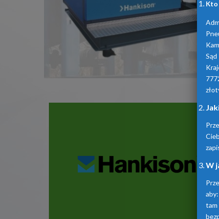
Kto
Admi
Pne
Kam
Sąd
Kra
777
złot
Jak
Prz
Cie
zapi
W j
Prze
aby:
tam
bez