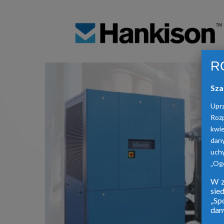
R
Sza
Upr
Roz
kwie
dan
uch
„Ogó
W z
sie
„Sp
dan