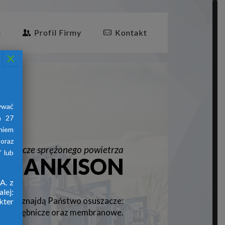
i
Profil Firmy
Kontakt
×
ywać
a 27
aniem
oraz
suszacze sprężonego powietrza
 lub
HANKISON
A. z
lej:
znajdą Państwo osuszacze:
firmy
kter
jne, ziębnicze oraz membranowe.