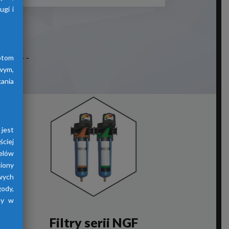
gi i
otom
wym,
ania
jest
ściej
elów
iony
wych
gody,
ny w
Filtry serii NGF