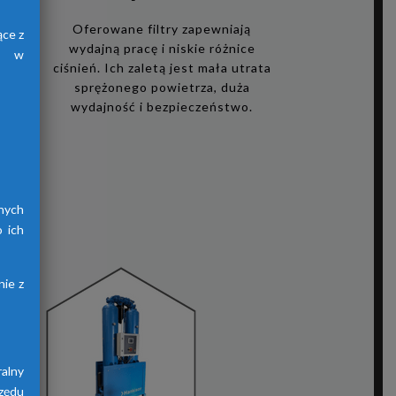
i
Oferowane filtry zapewniają
ące z
wydajną pracę i niskie różnice
h, w
ciśnień. Ich zaletą jest mała utrata
sprężonego powietrza, duża
zego
wydajność i bezpieczeństwo.
ię
i,
acy
ów
nych
 ich
ie z
alny
zędu