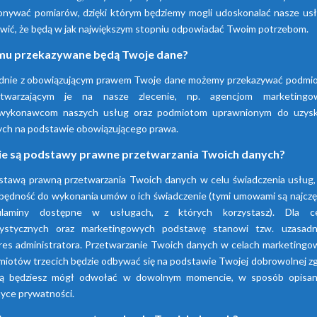
nywać pomiarów, dzięki którym będziemy mogli udoskonalać nasze usłu
wić, że będą w jak największym stopniu odpowiadać Twoim potrzebom.
Sprawdź nasze produkty
u przekazywane będą Twoje dane?
dnie z obowiązującym prawem Twoje dane możemy przekazywać podmi
etwarzającym je na nasze zlecenie, np. agencjom marketingo
wykonawcom naszych usług oraz podmiotom uprawnionym do uzysk
ych na podstawie obowiązującego prawa.
ie są podstawy prawne przetwarzania Twoich danych?
stawą prawną przetwarzania Twoich danych w celu świadczenia usług, 
będność do wykonania umów o ich świadczenie (tymi umowami są najczę
ulaminy dostępne w usługach, z których korzystasz). Dla c
tystycznych oraz marketingowych podstawę stanowi tzw. uzasadn
res administratora. Przetwarzanie Twoich danych w celach marketingo
iotów trzecich będzie odbywać się na podstawie Twojej dobrowolnej z
rą będziesz mógł odwołać w dowolnym momencie, w sposób opisa
tyce prywatności.
Osuszacze
Osuszacze