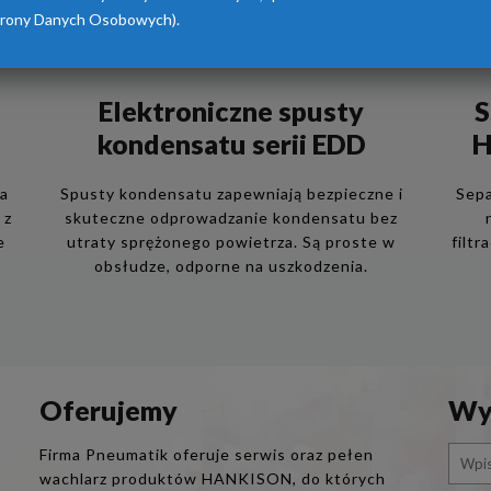
rony Danych Osobowych).
Elektroniczne spusty
S
kondensatu serii EDD
H
ia
Spusty kondensatu zapewniają bezpieczne i
Sepa
 z
skuteczne odprowadzanie kondensatu bez
e
utraty sprężonego powietrza. Są proste w
filtr
obsłudze, odporne na uszkodzenia.
Oferujemy
Wys
Firma Pneumatik oferuje serwis oraz pełen
wachlarz produktów HANKISON, do których