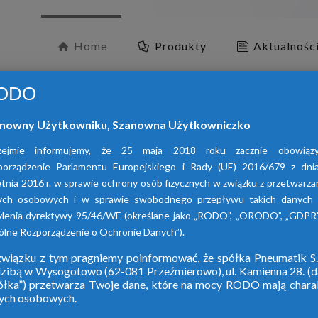
Home
Produkty
Aktualnośc
ODO
nowny Użytkowniku, Szanowna Użytkowniczko
zejmie informujemy, że 25 maja 2018 roku zacznie obowiąz
porządzenie Parlamentu Europejskiego i Rady (UE) 2016/679 z dni
tnia 2016 r. w sprawie ochrony osób fizycznych w związku z przetwarz
ych osobowych i w sprawie swobodnego przepływu takich danych 
O
ylenia dyrektywy 95/46/WE (określane jako „RODO”, „ORODO”, „GDPR”
lne Rozporządzenie o Ochronie Danych”).
wiązku z tym pragniemy poinformować, że spółka Pneumatik S.
dzibą w Wysogotowo (62-081 Przeźmierowo), ul. Kamienna 28. (da
W ofercie naszej 
ółka”) przetwarza Twoje dane, które na mocy RODO mają chara
ych osobowych.
adsorpcy