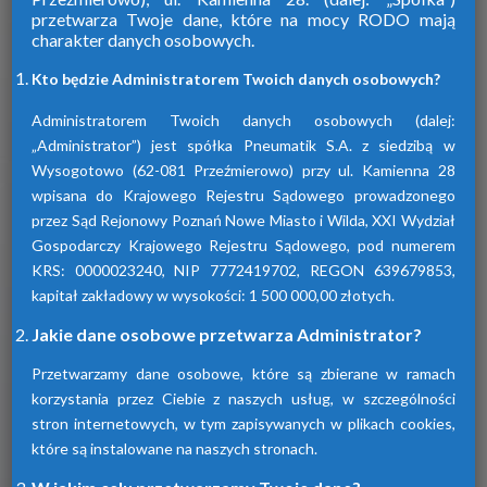
przetwarza Twoje dane, które na mocy RODO mają
charakter danych osobowych.
Firma Pneumatik pojawiła się na rynku
w 1990 roku. Specjalizuje się w technice
Kto będzie Administratorem Twoich danych osobowych?
sprężonego powietrza, dostarczając
szeroki wybór wyspecjalizowanych
Administratorem Twoich danych osobowych (dalej:
urządzeń.
„Administrator”) jest spółka Pneumatik S.A. z siedzibą w
Wysogotowo (62-081 Przeźmierowo) przy ul. Kamienna 28
wpisana do Krajowego Rejestru Sądowego prowadzonego
Dowiedz się więcej
przez Sąd Rejonowy Poznań Nowe Miasto i Wilda, XXI Wydział
Gospodarczy Krajowego Rejestru Sądowego, pod numerem
KRS: 0000023240, NIP 7772419702, REGON 639679853,
kapitał zakładowy w wysokości: 1 500 000,00 złotych.
Sprawdź nasze produkty
Jakie dane osobowe przetwarza Administrator?
Przetwarzamy dane osobowe, które są zbierane w ramach
korzystania przez Ciebie z naszych usług, w szczególności
stron internetowych, w tym zapisywanych w plikach cookies,
które są instalowane na naszych stronach.