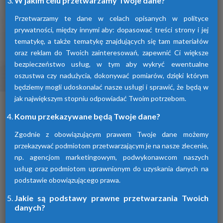
W jakim celu przetwarzamy Twoje dane?
Przetwarzamy te dane w celach opisanych w polityce
prywatności, między innymi aby: dopasować treści strony i jej
tematykę, a także tematykę znajdujących się tam materiałów
oraz reklam do Twoich zainteresowań, zapewnić Ci większe
bezpieczeństwo usług, w tym aby wykryć ewentualne
oszustwa czy nadużycia, dokonywać pomiarów, dzięki którym
Osuszacze ziębnicze
będziemy mogli udoskonalać nasze usługi i sprawić, że będą w
jak największym stopniu odpowiadać Twoim potrzebom.
To inaczej osuszacze kondensacyjne
osuszające powietrze poprzez jego
Komu przekazywane będą Twoje dane?
schłodzenie i wykroplenie kondensatu.
Urządzenia te spełniają wszelkie normy i
Zgodnie z obowiązującym prawem Twoje dane możemy
oczekiwania klientów.
przekazywać podmiotom przetwarzającym je na nasze zlecenie,
np. agencjom marketingowym, podwykonawcom naszych
usług oraz podmiotom uprawnionym do uzyskania danych na
podstawie obowiązującego prawa.
Jakie są podstawy prawne przetwarzania Twoich
danych?