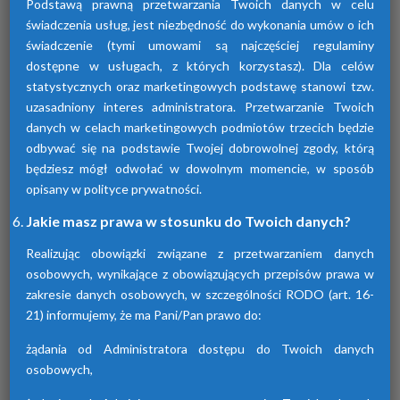
Podstawą prawną przetwarzania Twoich danych w celu
świadczenia usług, jest niezbędność do wykonania umów o ich
świadczenie (tymi umowami są najczęściej regulaminy
dostępne w usługach, z których korzystasz). Dla celów
statystycznych oraz marketingowych podstawę stanowi tzw.
uzasadniony interes administratora. Przetwarzanie Twoich
Osuszacze adsorpcyjne
danych w celach marketingowych podmiotów trzecich będzie
odbywać się na podstawie Twojej dobrowolnej zgody, którą
Urządzenia te przyczyniają się do osuszania
będziesz mógł odwołać w dowolnym momencie, w sposób
powietrza za pomocą adsorpcji wilgoci. Są
dostępne w różnych seriach. Każda z nich
opisany w polityce prywatności.
różni się funkcjami.
Jakie masz prawa w stosunku do Twoich danych?
Realizując obowiązki związane z przetwarzaniem danych
osobowych, wynikające z obowiązujących przepisów prawa w
zakresie danych osobowych, w szczególności RODO (art. 16-
21) informujemy, że ma Pani/Pan prawo do:
żądania od Administratora dostępu do Twoich danych
osobowych,