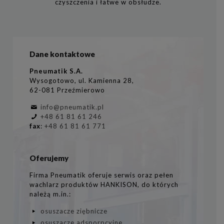
czyszczenia i łatwe w obsłudze.
Dane kontaktowe
Pneumatik S.A.
Wysogotowo, ul. Kamienna 28,
62-081 Przeźmierowo
info@pneumatik.pl
+48 61 81 61 246
fax
:
+48 61 81 61 771
Oferujemy
Firma Pneumatik oferuje serwis oraz pełen
wachlarz produktów HANKISON, do których
należą m.in.:
osuszacze ziębnicze
osuszacze adsporpcyjne