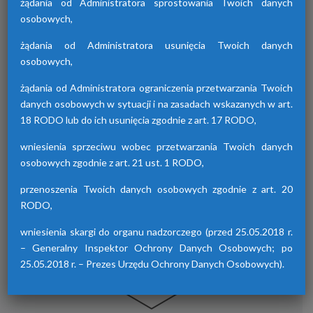
żądania od Administratora sprostowania Twoich danych
osobowych,
żądania od Administratora usunięcia Twoich danych
Osuszacze hybrydowe z serii HDB
osobowych,
Osuszacze hybrydowe są połączeniem
żądania od Administratora ograniczenia przetwarzania Twoich
osuszacza ziębniczego i adsorpcyjnego,
danych osobowych w sytuacji i na zasadach wskazanych w art.
wyróżniają się niskimi kosztami eksploatacji,
18 RODO lub do ich usunięcia zgodnie z art. 17 RODO,
możliwością wyboru trybu pracy lato/zima
oraz brakiem skoków punktu rosy.
wniesienia sprzeciwu wobec przetwarzania Twoich danych
osobowych zgodnie z art. 21 ust. 1 RODO,
przenoszenia Twoich danych osobowych zgodnie z art. 20
RODO,
wniesienia skargi do organu nadzorczego (przed 25.05.2018 r.
– Generalny Inspektor Ochrony Danych Osobowych; po
25.05.2018 r. – Prezes Urzędu Ochrony Danych Osobowych).