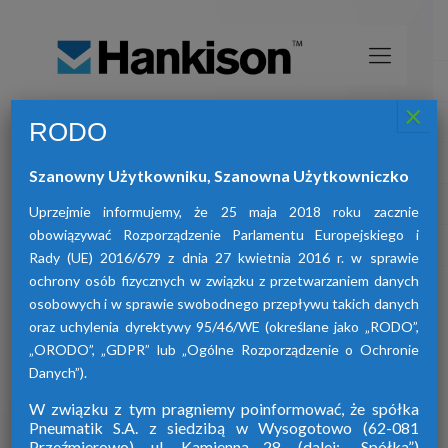
×
RODO
Osuszacze sprężonego powietrza
HANKISON
Szanowny Użytkowniku, Szanowna Użytkowniczko
znajdą Państwo osuszacze:
W ofercie naszej firmy
adsorpcyjne, ziębnicze oraz membranowe.
Uprzejmie informujemy, że 25 maja 2018 roku zacznie
obowiązywać Rozporządzenie Parlamentu Europejskiego i
Rady (UE) 2016/679 z dnia 27 kwietnia 2016 r. w sprawie
ochrony osób fizycznych w związku z przetwarzaniem danych
osobowych i w sprawie swobodnego przepływu takich danych
oraz uchylenia dyrektywy 95/46/WE (określane jako „RODO”,
„ORODO”, „GDPR” lub „Ogólne Rozporządzenie o Ochronie
Danych”).
W związku z tym pragniemy poinformować, że spółka
Pneumatik S.A. z siedzibą w Wysogotowo (62-081
Przeźmierowo), ul. Kamienna 28. (dalej: „Spółka”)