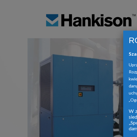
R
Sza
Upr
Roz
kwie
dan
uch
„Ogó
W z
sie
„Sp
dan