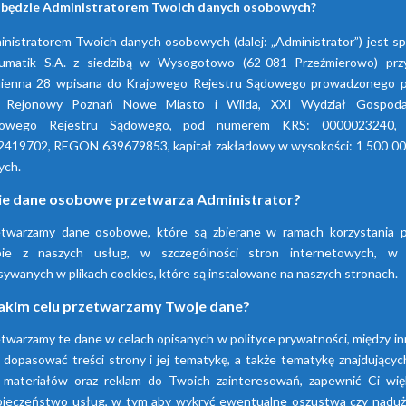
 będzie Administratorem Twoich danych osobowych?
nistratorem Twoich danych osobowych (dalej: „Administrator”) jest s
umatik S.A. z siedzibą w Wysogotowo (62-081 Przeźmierowo) przy
ienna 28 wpisana do Krajowego Rejestru Sądowego prowadzonego p
 Rejonowy Poznań Nowe Miasto i Wilda, XXI Wydział Gospoda
jowego Rejestru Sądowego, pod numerem KRS: 0000023240,
2419702, REGON 639679853, kapitał zakładowy w wysokości: 1 500 00
ych.
ie dane osobowe przetwarza Administrator?
etwarzamy dane osobowe, które są zbierane w ramach korzystania p
Firma Pneumatik pojawiła się na rynku w 1990
bie z naszych usług, w szczególności stron internetowych, w
technice sprężonego powietrza, dostarczają
sywanych w plikach cookies, które są instalowane na naszych stronach.
wyspecjalizowanych urządzeń.
akim celu przetwarzamy Twoje dane?
twarzamy te dane w celach opisanych w polityce prywatności, między i
Dowiedz się więcej
 dopasować treści strony i jej tematykę, a także tematykę znajdującyc
 materiałów oraz reklam do Twoich zainteresowań, zapewnić Ci wię
pieczeństwo usług, w tym aby wykryć ewentualne oszustwa czy naduży