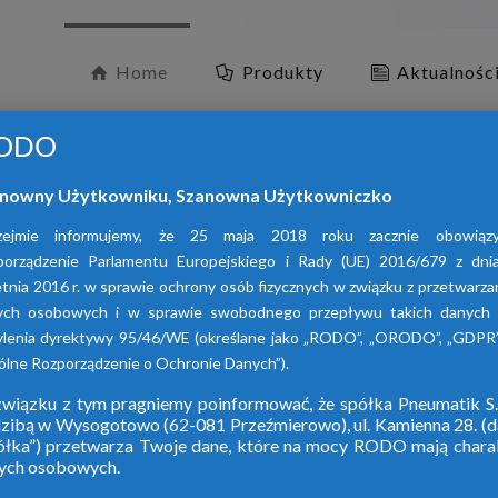
Home
Produkty
Aktualnośc
ODO
nowny Użytkowniku, Szanowna Użytkowniczko
zejmie informujemy, że 25 maja 2018 roku zacznie obowiąz
porządzenie Parlamentu Europejskiego i Rady (UE) 2016/679 z dni
tnia 2016 r. w sprawie ochrony osób fizycznych w związku z przetwarz
ych osobowych i w sprawie swobodnego przepływu takich danych 
O
ylenia dyrektywy 95/46/WE (określane jako „RODO”, „ORODO”, „GDPR”
lne Rozporządzenie o Ochronie Danych”).
wiązku z tym pragniemy poinformować, że spółka Pneumatik S.
dzibą w Wysogotowo (62-081 Przeźmierowo), ul. Kamienna 28. (da
W ofercie naszej 
ółka”) przetwarza Twoje dane, które na mocy RODO mają chara
ych osobowych.
adsorpcy