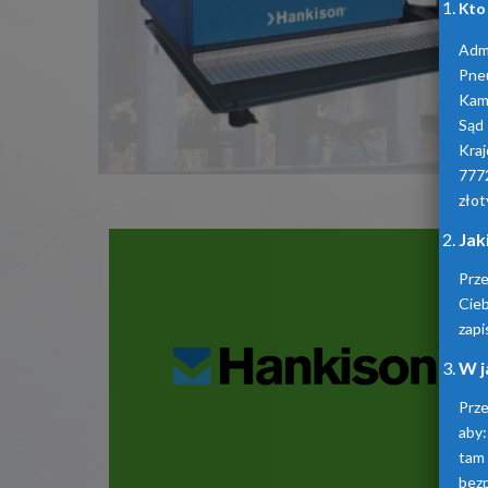
Kto
Admi
Pne
Kam
Sąd
Kra
777
złot
Jak
Prz
Cie
zapi
W j
Prze
aby:
tam
bez