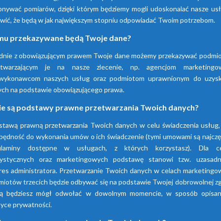
nywać pomiarów, dzięki którym będziemy mogli udoskonalać nasze usłu
wić, że będą w jak największym stopniu odpowiadać Twoim potrzebom.
Sprawdź nasze produkty
u przekazywane będą Twoje dane?
dnie z obowiązującym prawem Twoje dane możemy przekazywać podmi
etwarzającym je na nasze zlecenie, np. agencjom marketingo
wykonawcom naszych usług oraz podmiotom uprawnionym do uzysk
ych na podstawie obowiązującego prawa.
ie są podstawy prawne przetwarzania Twoich danych?
stawą prawną przetwarzania Twoich danych w celu świadczenia usług, 
będność do wykonania umów o ich świadczenie (tymi umowami są najczę
ulaminy dostępne w usługach, z których korzystasz). Dla c
tystycznych oraz marketingowych podstawę stanowi tzw. uzasadn
res administratora. Przetwarzanie Twoich danych w celach marketingo
iotów trzecich będzie odbywać się na podstawie Twojej dobrowolnej z
rą będziesz mógł odwołać w dowolnym momencie, w sposób opisa
tyce prywatności.
Osuszacze
Osuszacze