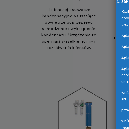
Jak
To inaczej osuszacze
Real
kondensacyjne osuszające
obo
Urządz
powietrze poprzez jego
osusz
szcz
schłodzenie i wykroplenie
adsorp
kondensatu. Urządzenia te
żąda
różnych
spełniają wszelkie normy i
żąda
oczekiwania klientów.
żąda
żąd
oso
usun
wni
art.
prz
wni
Ins