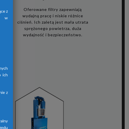
i
Oferowane filtry zapewniają
ące z
wydajną pracę i niskie różnice
h, w
ciśnień. Ich zaletą jest mała utrata
sprężonego powietrza, duża
zego
wydajność i bezpieczeństwo.
ię
i,
acy
ów
nych
 ich
ie z
alny
zędu