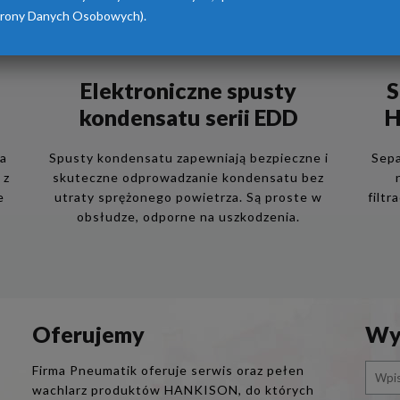
rony Danych Osobowych).
Elektroniczne spusty
S
kondensatu serii EDD
H
ia
Spusty kondensatu zapewniają bezpieczne i
Sepa
 z
skuteczne odprowadzanie kondensatu bez
e
utraty sprężonego powietrza. Są proste w
filtr
obsłudze, odporne na uszkodzenia.
Oferujemy
Wys
Firma Pneumatik oferuje serwis oraz pełen
wachlarz produktów HANKISON, do których