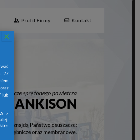
i
Profil Firmy
Kontakt
×
ywać
a 27
aniem
oraz
suszacze sprężonego powietrza
 lub
HANKISON
A. z
lej:
znajdą Państwo osuszacze:
firmy
kter
jne, ziębnicze oraz membranowe.