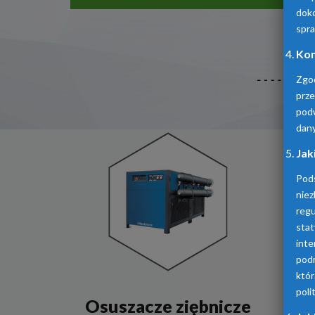
doko
spra
Kom
Zgo
prz
pod
dan
Jak
Pod
niez
reg
sta
inte
podm
któ
poli
Osuszacze ziębnicze