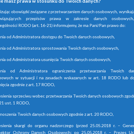
ie masz prawa w stosunku do Twoich danych?
adsorpcyjne
hybrydowe z seri
izując obowiązki związane z przetwarzaniem danych osobowych, wynikaj
HDB
wiązujących przepisów prawa w zakresie danych osobowyc
enia te przyczyniają się do
ania powietrza za pomocą
ególności RODO (art. 16-21) informujemy, że ma Pani/Pan prawo do:
Osuszacze hybrydowe są
cji wilgoci. Są dostępne w
połączeniem osuszacza ziębnic
nia od Administratora dostępu do Twoich danych osobowych,
 seriach. Każda z nich różni
i adsorpcyjnego, wyróżniają s
się funkcjami.
niskimi kosztami eksploatacj
nia od Administratora sprostowania Twoich danych osobowych,
możliwością wyboru trybu pr
nia od Administratora usunięcia Twoich danych osobowych,
lato/zima oraz brakiem skok
punktu rosy.
ania od Administratora ograniczenia przetwarzania Twoich da
bowych w sytuacji i na zasadach wskazanych w art. 18 RODO lub do
ięcia zgodnie z art. 17 RODO,
esienia sprzeciwu wobec przetwarzania Twoich danych osobowych zgodn
 21 ust. 1 RODO,
enoszenia Twoich danych osobowych zgodnie z art. 20 RODO,
esienia skargi do organu nadzorczego (przed 25.05.2018 r. – Gener
pektor Ochrony Danych Osobowych; po 25.05.2018 r. – Prezes Ur