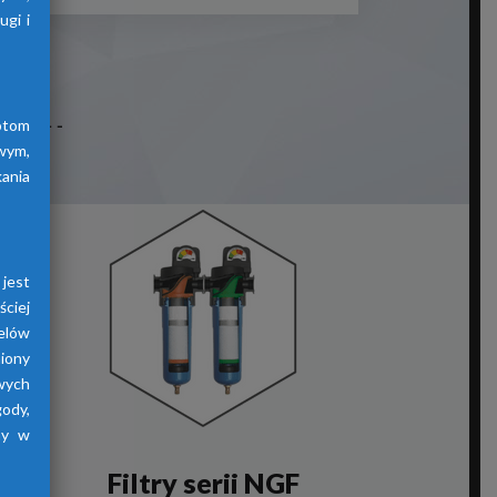
gi i
otom
wym,
ania
jest
ściej
elów
iony
wych
gody,
ny w
Filtry serii NGF