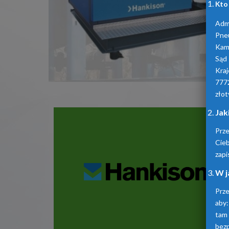
Kto
Admi
Pne
Kam
Sąd
Kra
777
złot
Jak
Prz
Cie
zapi
W j
Prze
aby:
tam
bez