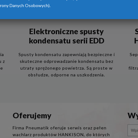
rony Danych Osobowych).
Elektroniczne spusty
kondensatu serii EDD
ia
Spusty kondensatu zapewniają bezpieczne i
Sep
 z
skuteczne odprowadzanie kondensatu bez
ze
utraty sprężonego powietrza. Są proste w
filt
obsłudze, odporne na uszkodzenia.
Oferujemy
Wy
Firma Pneumatik oferuje serwis oraz pełen
wachlarz produktów HANKISON, do których