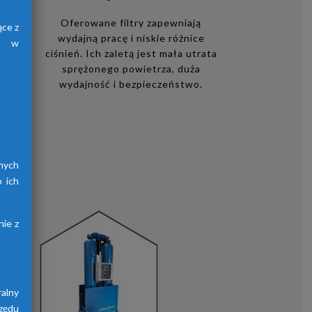
i
Oferowane filtry zapewniają
ące z
wydajną pracę i niskie różnice
h, w
ciśnień. Ich zaletą jest mała utrata
sprężonego powietrza, duża
czego
wydajność i bezpieczeństwo.
się
i,
acy
ków
nych
 ich
ie z
alny
zędu