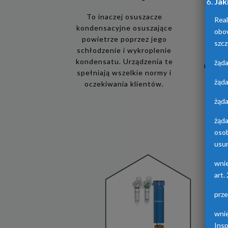
Jak
To inaczej osuszacze
Real
kondensacyjne osuszające
obo
Urząd
powietrze poprzez jego
osus
szcz
schłodzenie i wykroplenie
adsor
kondensatu. Urządzenia te
żąda
różnyc
spełniają wszelkie normy i
żąda
oczekiwania klientów.
żąda
żąd
oso
usun
wni
art.
prz
wni
Ins