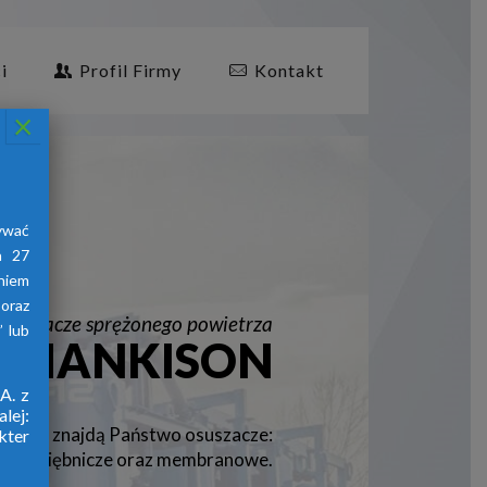
i
Profil Firmy
Kontakt
×
ywać
a 27
aniem
oraz
Osuszacze sprężonego powietrza
 lub
HANKISON
A. z
lej:
znajdą Państwo osuszacze:
 firmy
kter
yjne, ziębnicze oraz membranowe.