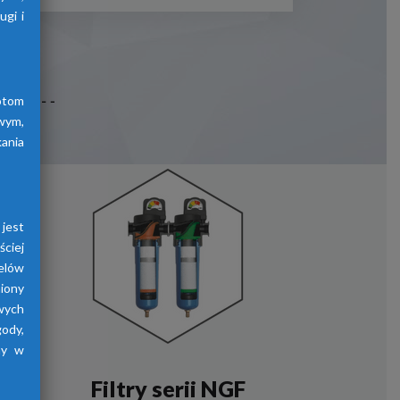
gi i
otom
wym,
ania
jest
ściej
elów
iony
wych
gody,
ny w
Filtry serii NGF