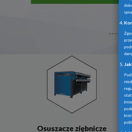
doko
spra
Kom
Zgo
prz
pod
dan
Jak
Pod
niez
reg
sta
inte
podm
któ
poli
Osuszacze ziębnicze