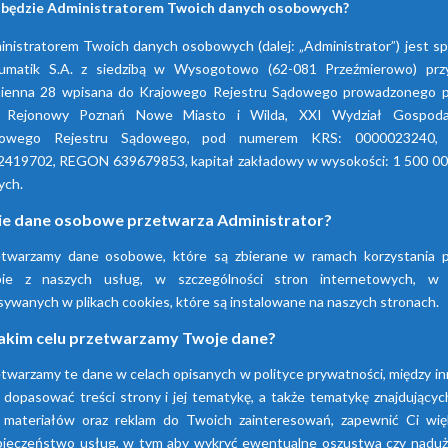
 będzie Administratorem Twoich danych osobowych?
nistratorem Twoich danych osobowych (dalej: „Administrator”) jest s
umatik S.A. z siedzibą w Wysogotowo (62-081 Przeźmierowo) przy
ienna 28 wpisana do Krajowego Rejestru Sądowego prowadzonego p
 Rejonowy Poznań Nowe Miasto i Wilda, XXI Wydział Gospoda
jowego Rejestru Sądowego, pod numerem KRS: 0000023240,
2419702, REGON 639679853, kapitał zakładowy w wysokości: 1 500 00
ych.
ie dane osobowe przetwarza Administrator?
etwarzamy dane osobowe, które są zbierane w ramach korzystania p
Firma Pneumatik pojawiła się na rynku w 199
bie z naszych usług, w szczególności stron internetowych, w
technice sprężonego powietrza, dostarczaj
sywanych w plikach cookies, które są instalowane na naszych stronach.
wyspecjalizowanych urządzeń.
akim celu przetwarzamy Twoje dane?
twarzamy te dane w celach opisanych w polityce prywatności, między i
Dowiedz się więcej
 dopasować treści strony i jej tematykę, a także tematykę znajdującyc
 materiałów oraz reklam do Twoich zainteresowań, zapewnić Ci wię
pieczeństwo usług, w tym aby wykryć ewentualne oszustwa czy naduży