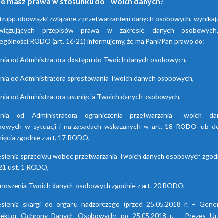
ie masz prawa w stosunku do Twoich danych?
adsorpcyjne
hybrydowe z seri
izując obowiązki związane z przetwarzaniem danych osobowych, wynikaj
HDB
wiązujących przepisów prawa w zakresie danych osobowyc
zenia te przyczyniają się do
zania powietrza za pomocą
ególności RODO (art. 16-21) informujemy, że ma Pani/Pan prawo do:
Osuszacze hybrydowe są
pcji wilgoci. Są dostępne w
połączeniem osuszacza ziębni
nia od Administratora dostępu do Twoich danych osobowych,
h seriach. Każda z nich różni
i adsorpcyjnego, wyróżniają 
się funkcjami.
niskimi kosztami eksploatacj
nia od Administratora sprostowania Twoich danych osobowych,
możliwością wyboru trybu pr
nia od Administratora usunięcia Twoich danych osobowych,
lato/zima oraz brakiem sko
punktu rosy.
ania od Administratora ograniczenia przetwarzania Twoich da
bowych w sytuacji i na zasadach wskazanych w art. 18 RODO lub do
ięcia zgodnie z art. 17 RODO,
esienia sprzeciwu wobec przetwarzania Twoich danych osobowych zgodn
 21 ust. 1 RODO,
enoszenia Twoich danych osobowych zgodnie z art. 20 RODO,
esienia skargi do organu nadzorczego (przed 25.05.2018 r. – Gener
pektor Ochrony Danych Osobowych; po 25.05.2018 r. – Prezes Ur