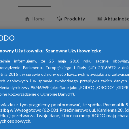
Home
Produkty
Aktualnośc
ODO
nowny Użytkowniku, Szanowna Użytkowniczko
zejmie informujemy, że 25 maja 2018 roku zacznie obowiąz
porządzenie Parlamentu Europejskiego i Rady (UE) 2016/679 z dni
tnia 2016 r. w sprawie ochrony osób fizycznych w związku z przetwarz
ych osobowych i w sprawie swobodnego przepływu takich danych 
ylenia dyrektywy 95/46/WE (określane jako „RODO”, „ORODO”, „GDPR”
lne Rozporządzenie o Ochronie Danych”).
wiązku z tym pragniemy poinformować, że spółka Pneumatik S.
dzibą w Wysogotowo (62-081 Przeźmierowo), ul. Kamienna 28. (da
W ofercie naszej
ółka”) przetwarza Twoje dane, które na mocy RODO mają chara
ych osobowych.
adsorpc