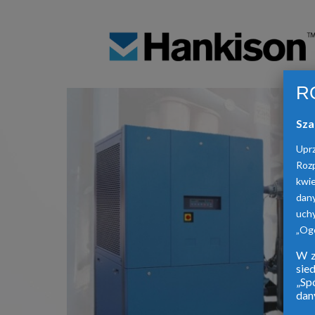
R
Sza
Upr
Roz
kwie
dan
uch
„Ogó
W z
sie
„Sp
dan