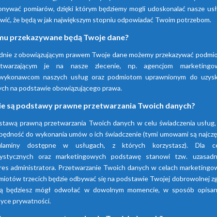
nywać pomiarów, dzięki którym będziemy mogli udoskonalać nasze usłu
wić, że będą w jak największym stopniu odpowiadać Twoim potrzebom.
Sprawdź nasze produkty
u przekazywane będą Twoje dane?
dnie z obowiązującym prawem Twoje dane możemy przekazywać podmi
etwarzającym je na nasze zlecenie, np. agencjom marketingo
wykonawcom naszych usług oraz podmiotom uprawnionym do uzysk
ych na podstawie obowiązującego prawa.
ie są podstawy prawne przetwarzania Twoich danych?
stawą prawną przetwarzania Twoich danych w celu świadczenia usług, 
będność do wykonania umów o ich świadczenie (tymi umowami są najczę
ulaminy dostępne w usługach, z których korzystasz). Dla c
tystycznych oraz marketingowych podstawę stanowi tzw. uzasadn
res administratora. Przetwarzanie Twoich danych w celach marketingo
iotów trzecich będzie odbywać się na podstawie Twojej dobrowolnej z
rą będziesz mógł odwołać w dowolnym momencie, w sposób opisa
tyce prywatności.
Osuszacze
Osuszacze