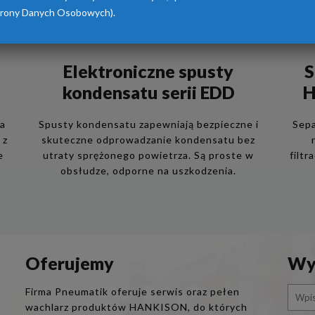
rony Danych Osobowych).
Elektroniczne spusty
S
kondensatu serii EDD
H
ia
Spusty kondensatu zapewniają bezpieczne i
Sepa
 z
skuteczne odprowadzanie kondensatu bez
e
utraty sprężonego powietrza. Są proste w
filtr
obsłudze, odporne na uszkodzenia.
Oferujemy
Wys
Firma Pneumatik oferuje serwis oraz pełen
wachlarz produktów HANKISON, do których