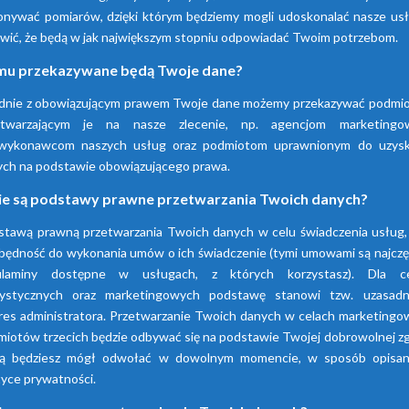
nywać pomiarów, dzięki którym będziemy mogli udoskonalać nasze usłu
wić, że będą w jak największym stopniu odpowiadać Twoim potrzebom.
Sprawdź nasze produkty
u przekazywane będą Twoje dane?
dnie z obowiązującym prawem Twoje dane możemy przekazywać podmi
etwarzającym je na nasze zlecenie, np. agencjom marketingo
wykonawcom naszych usług oraz podmiotom uprawnionym do uzysk
ych na podstawie obowiązującego prawa.
ie są podstawy prawne przetwarzania Twoich danych?
stawą prawną przetwarzania Twoich danych w celu świadczenia usług, 
będność do wykonania umów o ich świadczenie (tymi umowami są najczę
ulaminy dostępne w usługach, z których korzystasz). Dla c
tystycznych oraz marketingowych podstawę stanowi tzw. uzasadn
res administratora. Przetwarzanie Twoich danych w celach marketingo
iotów trzecich będzie odbywać się na podstawie Twojej dobrowolnej z
rą będziesz mógł odwołać w dowolnym momencie, w sposób opisa
tyce prywatności.
Osuszacze
Osuszacze