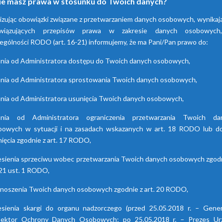
ie masz prawa w stosunku do Twoich danych?
adsorpcyjne
hybrydowe z seri
izując obowiązki związane z przetwarzaniem danych osobowych, wynikaj
HDB
wiązujących przepisów prawa w zakresie danych osobowyc
enia te przyczyniają się do
ania powietrza za pomocą
ególności RODO (art. 16-21) informujemy, że ma Pani/Pan prawo do:
Osuszacze hybrydowe są
cji wilgoci. Są dostępne w
połączeniem osuszacza ziębnic
nia od Administratora dostępu do Twoich danych osobowych,
 seriach. Każda z nich różni
i adsorpcyjnego, wyróżniają s
się funkcjami.
niskimi kosztami eksploatacj
nia od Administratora sprostowania Twoich danych osobowych,
możliwością wyboru trybu pr
nia od Administratora usunięcia Twoich danych osobowych,
lato/zima oraz brakiem skok
punktu rosy.
ania od Administratora ograniczenia przetwarzania Twoich da
bowych w sytuacji i na zasadach wskazanych w art. 18 RODO lub do
ięcia zgodnie z art. 17 RODO,
esienia sprzeciwu wobec przetwarzania Twoich danych osobowych zgodn
 21 ust. 1 RODO,
enoszenia Twoich danych osobowych zgodnie z art. 20 RODO,
esienia skargi do organu nadzorczego (przed 25.05.2018 r. – Gener
pektor Ochrony Danych Osobowych; po 25.05.2018 r. – Prezes Ur