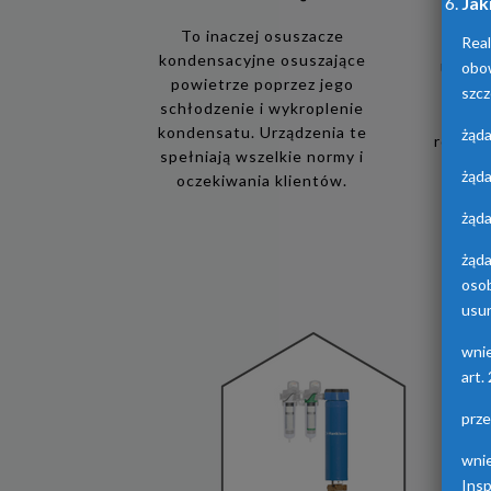
Jak
To inaczej osuszacze
Real
kondensacyjne osuszające
obo
Urządz
powietrze poprzez jego
osusz
szcz
schłodzenie i wykroplenie
adsorp
kondensatu. Urządzenia te
żąda
różnych
spełniają wszelkie normy i
żąda
oczekiwania klientów.
żąda
żąd
oso
usun
wni
art.
prz
wni
Ins