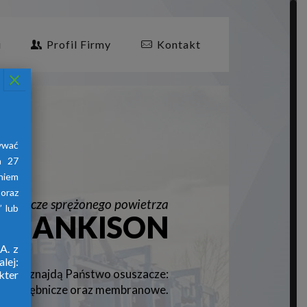
i
Profil Firmy
Kontakt
×
ywać
a 27
aniem
oraz
suszacze sprężonego powietrza
 lub
HANKISON
A. z
lej:
znajdą Państwo osuszacze:
firmy
kter
jne, ziębnicze oraz membranowe.