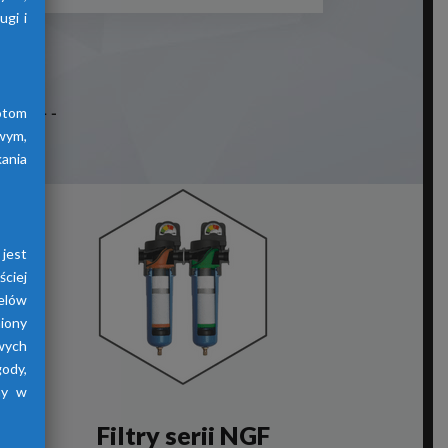
gi i
otom
wym,
ania
jest
ściej
elów
iony
wych
gody,
ny w
Filtry serii NGF