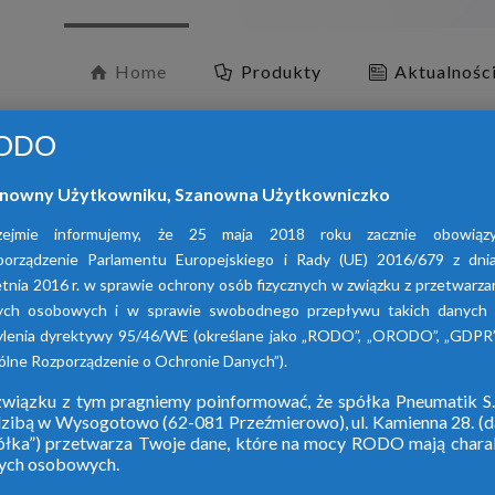
Home
Produkty
Aktualnośc
ODO
nowny Użytkowniku, Szanowna Użytkowniczko
zejmie informujemy, że 25 maja 2018 roku zacznie obowiąz
porządzenie Parlamentu Europejskiego i Rady (UE) 2016/679 z dni
tnia 2016 r. w sprawie ochrony osób fizycznych w związku z przetwarz
ych osobowych i w sprawie swobodnego przepływu takich danych 
O
ylenia dyrektywy 95/46/WE (określane jako „RODO”, „ORODO”, „GDPR”
lne Rozporządzenie o Ochronie Danych”).
wiązku z tym pragniemy poinformować, że spółka Pneumatik S.
dzibą w Wysogotowo (62-081 Przeźmierowo), ul. Kamienna 28. (da
W ofercie naszej 
ółka”) przetwarza Twoje dane, które na mocy RODO mają chara
ych osobowych.
adsorpcy