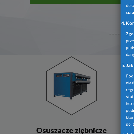
doko
spra
Kom
Zgo
prz
pod
dan
Jak
Pod
niez
reg
sta
inte
podm
któ
poli
Osuszacze ziębnicze