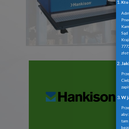
Kto
Admi
Pne
Kam
Sąd
Kra
777
złot
Jak
Prz
Cie
zapi
W j
Prze
aby:
tam
bez