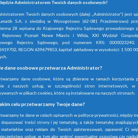
 będzie Administratorem Twoich danych osobowych?
nistratorem Twoich danych osobowych (dalej: „Administrator”) jest s
umatik S.A. z siedzibą w Wysogotowo (62-081 Przeźmierowo) przy
ienna 28 wpisana do Krajowego Rejestru Sądowego prowadzonego p
 Rejonowy Poznań Nowe Miasto i Wilda, XXI Wydział Gospoda
jowego Rejestru Sądowego, pod numerem KRS: 0000023240,
2419702, REGON 639679853, kapitał zakładowy w wysokości: 1 500 00
ych.
ie dane osobowe przetwarza Administrator?
etwarzamy dane osobowe, które są zbierane w ramach korzystania p
Firma Pneumatik pojawiła się na rynku w 1990
bie z naszych usług, w szczególności stron internetowych, w
technice sprężonego powietrza, dostarczają
sywanych w plikach cookies, które są instalowane na naszych stronach.
wyspecjalizowanych urządzeń.
akim celu przetwarzamy Twoje dane?
twarzamy te dane w celach opisanych w polityce prywatności, między i
Dowiedz się więcej
 dopasować treści strony i jej tematykę, a także tematykę znajdującyc
 materiałów oraz reklam do Twoich zainteresowań, zapewnić Ci wię
pieczeństwo usług, w tym aby wykryć ewentualne oszustwa czy naduży