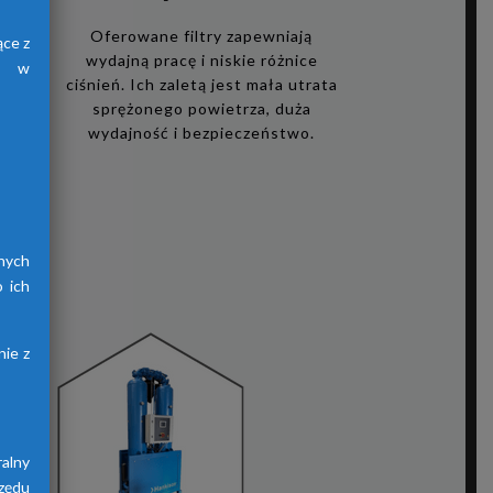
i
Oferowane filtry zapewniają
ące z
wydajną pracę i niskie różnice
h, w
ciśnień. Ich zaletą jest mała utrata
sprężonego powietrza, duża
zego
wydajność i bezpieczeństwo.
ię
i,
acy
ów
nych
 ich
ie z
alny
zędu