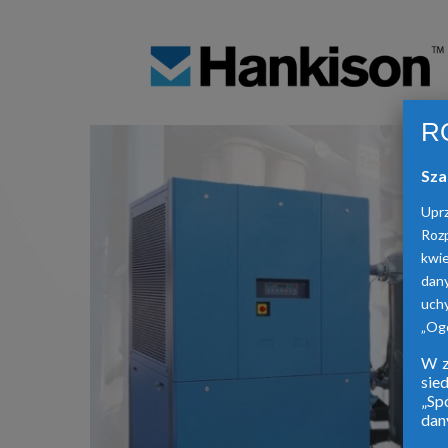
R
Sza
Upr
Roz
kwie
dan
uch
„Ogó
W z
sie
„Sp
dan