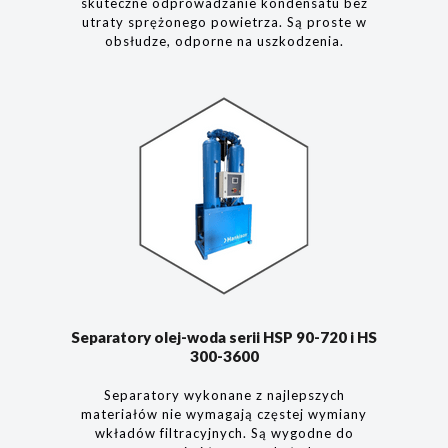
skuteczne odprowadzanie kondensatu bez
utraty sprężonego powietrza. Są proste w
obsłudze, odporne na uszkodzenia.
Separatory olej-woda serii HSP 90-720 i HS
300-3600
Separatory wykonane z najlepszych
materiałów nie wymagają częstej wymiany
wkładów filtracyjnych. Są wygodne do