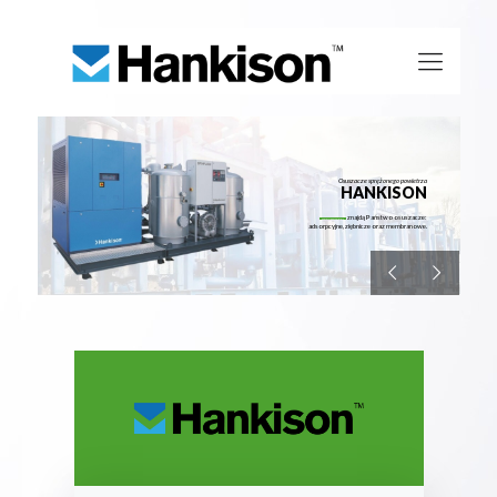
Osuszacze sprężonego powietrza
HANKISON
znajdą Państwo osuszacze:
W ofercie naszej firmy
adsorpcyjne, ziębnicze oraz membranowe.