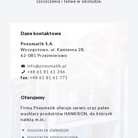
czyszczenia i łatwe w obsłudze.
Dane kontaktowe
Pneumatik S.A.
Wysogotowo, ul. Kamienna 28,
62-081 Przeźmierowo
info@pneumatik.pl
+48 61 81 61 246
fax
:
+48 61 81 61 771
Oferujemy
Firma Pneumatik oferuje serwis oraz pełen
wachlarz produktów HANKISON, do których
należą m.in.:
osuszacze ziębnicze
osuszacze adsporpcyjne