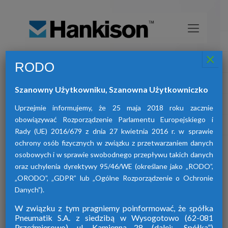
×
RODO
Osuszacze sprężonego powietrza
HANKISON
Szanowny Użytkowniku, Szanowna Użytkowniczko
znajdą Państwo osuszacze:
W ofercie naszej firmy
adsorpcyjne, ziębnicze oraz membranowe.
Uprzejmie informujemy, że 25 maja 2018 roku zacznie
obowiązywać Rozporządzenie Parlamentu Europejskiego i
Rady (UE) 2016/679 z dnia 27 kwietnia 2016 r. w sprawie
ochrony osób fizycznych w związku z przetwarzaniem danych
osobowych i w sprawie swobodnego przepływu takich danych
oraz uchylenia dyrektywy 95/46/WE (określane jako „RODO”,
„ORODO”, „GDPR” lub „Ogólne Rozporządzenie o Ochronie
Danych”).
W związku z tym pragniemy poinformować, że spółka
Pneumatik S.A. z siedzibą w Wysogotowo (62-081
Przeźmierowo), ul. Kamienna 28. (dalej: „Spółka”)