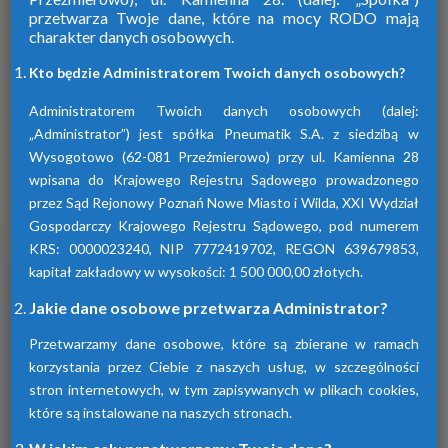
przetwarza Twoje dane, które na mocy RODO mają
charakter danych osobowych.
Firma Pneumatik pojawiła się na rynku
w 1990 roku. Specjalizuje się w technice
Kto będzie Administratorem Twoich danych osobowych?
sprężonego powietrza, dostarczając
szeroki wybór wyspecjalizowanych
Administratorem Twoich danych osobowych (dalej:
urządzeń.
„Administrator”) jest spółka Pneumatik S.A. z siedzibą w
Wysogotowo (62-081 Przeźmierowo) przy ul. Kamienna 28
wpisana do Krajowego Rejestru Sądowego prowadzonego
Dowiedz się więcej
przez Sąd Rejonowy Poznań Nowe Miasto i Wilda, XXI Wydział
Gospodarczy Krajowego Rejestru Sądowego, pod numerem
KRS: 0000023240, NIP 7772419702, REGON 639679853,
kapitał zakładowy w wysokości: 1 500 000,00 złotych.
Sprawdź nasze produkty
Jakie dane osobowe przetwarza Administrator?
Przetwarzamy dane osobowe, które są zbierane w ramach
korzystania przez Ciebie z naszych usług, w szczególności
stron internetowych, w tym zapisywanych w plikach cookies,
które są instalowane na naszych stronach.