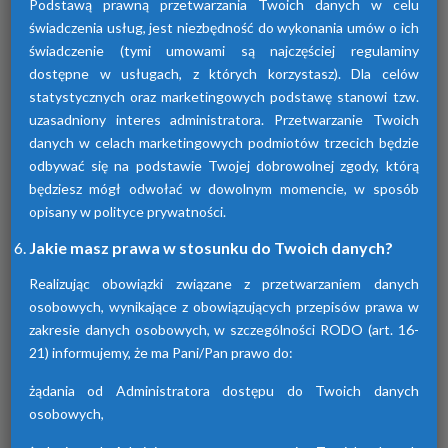
Podstawą prawną przetwarzania Twoich danych w celu
świadczenia usług, jest niezbędność do wykonania umów o ich
świadczenie (tymi umowami są najczęściej regulaminy
dostępne w usługach, z których korzystasz). Dla celów
statystycznych oraz marketingowych podstawę stanowi tzw.
uzasadniony interes administratora. Przetwarzanie Twoich
Osuszacze adsorpcyjne
danych w celach marketingowych podmiotów trzecich będzie
odbywać się na podstawie Twojej dobrowolnej zgody, którą
Urządzenia te przyczyniają się do osuszania
będziesz mógł odwołać w dowolnym momencie, w sposób
powietrza za pomocą adsorpcji wilgoci. Są
dostępne w różnych seriach. Każda z nich
opisany w polityce prywatności.
różni się funkcjami.
Jakie masz prawa w stosunku do Twoich danych?
Realizując obowiązki związane z przetwarzaniem danych
osobowych, wynikające z obowiązujących przepisów prawa w
zakresie danych osobowych, w szczególności RODO (art. 16-
21) informujemy, że ma Pani/Pan prawo do:
żądania od Administratora dostępu do Twoich danych
osobowych,