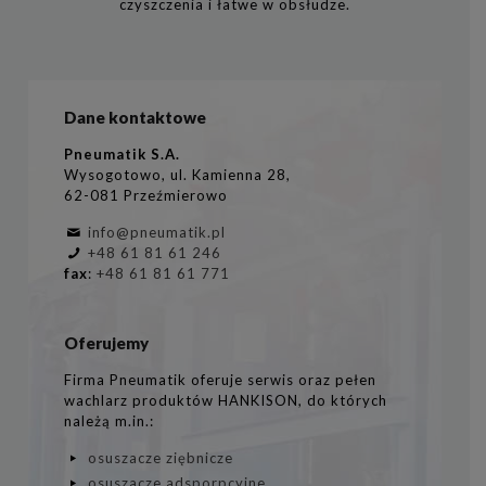
czyszczenia i łatwe w obsłudze.
Dane kontaktowe
Pneumatik S.A.
Wysogotowo, ul. Kamienna 28,
62-081 Przeźmierowo
info@pneumatik.pl
+48 61 81 61 246
fax
:
+48 61 81 61 771
Oferujemy
Firma Pneumatik oferuje serwis oraz pełen
wachlarz produktów HANKISON, do których
należą m.in.:
osuszacze ziębnicze
osuszacze adsporpcyjne