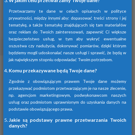
W jakim celu przetwarzamy Twoje dane?
Przetwarzamy te dane w celach opisanych w polityce
prywatności, między innymi aby: dopasować treści strony i jej
tematykę, a także tematykę znajdujących się tam materiałów
oraz reklam do Twoich zainteresowań, zapewnić Ci większe
bezpieczeństwo usług, w tym aby wykryć ewentualne
oszustwa czy nadużycia, dokonywać pomiarów, dzięki którym
Osuszacze ziębnicze
będziemy mogli udoskonalać nasze usługi i sprawić, że będą w
jak największym stopniu odpowiadać Twoim potrzebom.
To inaczej osuszacze kondensacyjne
osuszające powietrze poprzez jego
Komu przekazywane będą Twoje dane?
schłodzenie i wykroplenie kondensatu.
Urządzenia te spełniają wszelkie normy i
Zgodnie z obowiązującym prawem Twoje dane możemy
oczekiwania klientów.
przekazywać podmiotom przetwarzającym je na nasze zlecenie,
np. agencjom marketingowym, podwykonawcom naszych
usług oraz podmiotom uprawnionym do uzyskania danych na
podstawie obowiązującego prawa.
Jakie są podstawy prawne przetwarzania Twoich
danych?