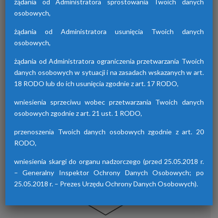
żądania od Administratora sprostowania Twoich danych
osobowych,
żądania od Administratora usunięcia Twoich danych
Osuszacze hybrydowe z serii HDB
osobowych,
Osuszacze hybrydowe są połączeniem
żądania od Administratora ograniczenia przetwarzania Twoich
osuszacza ziębniczego i adsorpcyjnego,
danych osobowych w sytuacji i na zasadach wskazanych w art.
wyróżniają się niskimi kosztami eksploatacji,
18 RODO lub do ich usunięcia zgodnie z art. 17 RODO,
możliwością wyboru trybu pracy lato/zima
oraz brakiem skoków punktu rosy.
wniesienia sprzeciwu wobec przetwarzania Twoich danych
osobowych zgodnie z art. 21 ust. 1 RODO,
przenoszenia Twoich danych osobowych zgodnie z art. 20
RODO,
wniesienia skargi do organu nadzorczego (przed 25.05.2018 r.
– Generalny Inspektor Ochrony Danych Osobowych; po
25.05.2018 r. – Prezes Urzędu Ochrony Danych Osobowych).