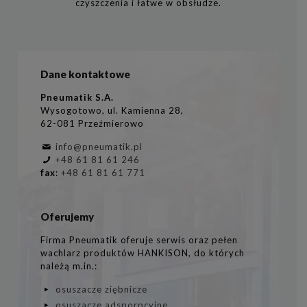
czyszczenia i łatwe w obsłudze.
Dane kontaktowe
Pneumatik S.A.
Wysogotowo, ul. Kamienna 28,
62-081 Przeźmierowo
info@pneumatik.pl
+48 61 81 61 246
fax
:
+48 61 81 61 771
Oferujemy
Firma Pneumatik oferuje serwis oraz pełen
wachlarz produktów HANKISON, do których
należą m.in.:
osuszacze ziębnicze
osuszacze adsporpcyjne