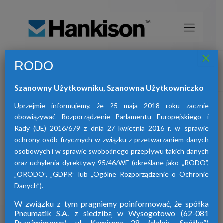
×
RODO
Osuszacze sprężonego powietrza
HANKISON
Szanowny Użytkowniku, Szanowna Użytkowniczko
znajdą Państwo osuszacze:
W ofercie naszej firmy
adsorpcyjne, ziębnicze oraz membranowe.
Uprzejmie informujemy, że 25 maja 2018 roku zacznie
obowiązywać Rozporządzenie Parlamentu Europejskiego i
Rady (UE) 2016/679 z dnia 27 kwietnia 2016 r. w sprawie
ochrony osób fizycznych w związku z przetwarzaniem danych
osobowych i w sprawie swobodnego przepływu takich danych
oraz uchylenia dyrektywy 95/46/WE (określane jako „RODO”,
„ORODO”, „GDPR” lub „Ogólne Rozporządzenie o Ochronie
Danych”).
W związku z tym pragniemy poinformować, że spółka
Pneumatik S.A. z siedzibą w Wysogotowo (62-081
Przeźmierowo), ul. Kamienna 28. (dalej: „Spółka”)