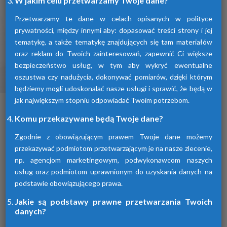
W jakim celu przetwarzamy Twoje dane?
Przetwarzamy te dane w celach opisanych w polityce
prywatności, między innymi aby: dopasować treści strony i jej
tematykę, a także tematykę znajdujących się tam materiałów
oraz reklam do Twoich zainteresowań, zapewnić Ci większe
bezpieczeństwo usług, w tym aby wykryć ewentualne
oszustwa czy nadużycia, dokonywać pomiarów, dzięki którym
Osuszacze ziębnicze
będziemy mogli udoskonalać nasze usługi i sprawić, że będą w
jak największym stopniu odpowiadać Twoim potrzebom.
To inaczej osuszacze kondensacyjne
osuszające powietrze poprzez jego
Komu przekazywane będą Twoje dane?
schłodzenie i wykroplenie kondensatu.
Urządzenia te spełniają wszelkie normy i
Zgodnie z obowiązującym prawem Twoje dane możemy
oczekiwania klientów.
przekazywać podmiotom przetwarzającym je na nasze zlecenie,
np. agencjom marketingowym, podwykonawcom naszych
usług oraz podmiotom uprawnionym do uzyskania danych na
podstawie obowiązującego prawa.
Jakie są podstawy prawne przetwarzania Twoich
danych?