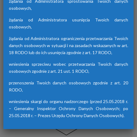
żądania od Administratora sprostowania Twoich danych
osobowych,
żądania od Administratora usunięcia Twoich danych
Osuszacze hybrydowe z serii HDB
osobowych,
Osuszacze hybrydowe są połączeniem
żądania od Administratora ograniczenia przetwarzania Twoich
osuszacza ziębniczego i adsorpcyjnego,
danych osobowych w sytuacji i na zasadach wskazanych w art.
wyróżniają się niskimi kosztami eksploatacji,
18 RODO lub do ich usunięcia zgodnie z art. 17 RODO,
możliwością wyboru trybu pracy lato/zima
oraz brakiem skoków punktu rosy.
wniesienia sprzeciwu wobec przetwarzania Twoich danych
osobowych zgodnie z art. 21 ust. 1 RODO,
przenoszenia Twoich danych osobowych zgodnie z art. 20
RODO,
wniesienia skargi do organu nadzorczego (przed 25.05.2018 r.
– Generalny Inspektor Ochrony Danych Osobowych; po
25.05.2018 r. – Prezes Urzędu Ochrony Danych Osobowych).