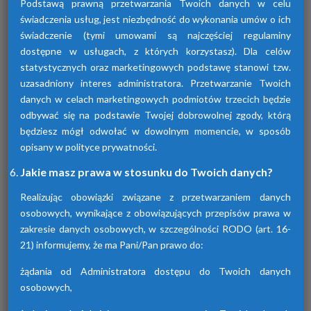
Podstawą prawną przetwarzania Twoich danych w celu
świadczenia usług, jest niezbędność do wykonania umów o ich
świadczenie (tymi umowami są najczęściej regulaminy
dostępne w usługach, z których korzystasz). Dla celów
statystycznych oraz marketingowych podstawę stanowi tzw.
uzasadniony interes administratora. Przetwarzanie Twoich
Osuszacze adsorpcyjne
danych w celach marketingowych podmiotów trzecich będzie
odbywać się na podstawie Twojej dobrowolnej zgody, którą
Urządzenia te przyczyniają się do osuszania
będziesz mógł odwołać w dowolnym momencie, w sposób
powietrza za pomocą adsorpcji wilgoci. Są
dostępne w różnych seriach. Każda z nich
opisany w polityce prywatności.
różni się funkcjami.
Jakie masz prawa w stosunku do Twoich danych?
Realizując obowiązki związane z przetwarzaniem danych
osobowych, wynikające z obowiązujących przepisów prawa w
zakresie danych osobowych, w szczególności RODO (art. 16-
21) informujemy, że ma Pani/Pan prawo do:
żądania od Administratora dostępu do Twoich danych
osobowych,