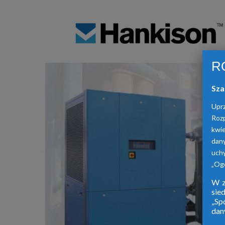
R
Sza
Upr
Roz
kwie
dan
uch
„Ogó
W z
sie
„Sp
dan