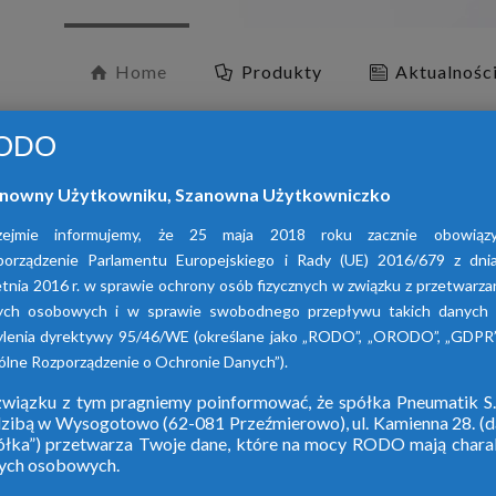
Home
Produkty
Aktualnośc
ODO
nowny Użytkowniku, Szanowna Użytkowniczko
zejmie informujemy, że 25 maja 2018 roku zacznie obowiąz
porządzenie Parlamentu Europejskiego i Rady (UE) 2016/679 z dni
tnia 2016 r. w sprawie ochrony osób fizycznych w związku z przetwarz
ych osobowych i w sprawie swobodnego przepływu takich danych 
O
ylenia dyrektywy 95/46/WE (określane jako „RODO”, „ORODO”, „GDPR”
lne Rozporządzenie o Ochronie Danych”).
wiązku z tym pragniemy poinformować, że spółka Pneumatik S.
dzibą w Wysogotowo (62-081 Przeźmierowo), ul. Kamienna 28. (da
W ofercie naszej 
ółka”) przetwarza Twoje dane, które na mocy RODO mają chara
ych osobowych.
adsorpcy