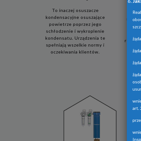
Jak
To inaczej osuszacze
Real
kondensacyjne osuszające
obo
Urządz
powietrze poprzez jego
osusz
szcz
schłodzenie i wykroplenie
adsorp
kondensatu. Urządzenia te
żąda
różnych
spełniają wszelkie normy i
żąda
oczekiwania klientów.
żąda
żąd
oso
usun
wni
art.
prz
wni
Ins