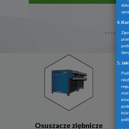
doko
spra
Kom
Zgo
prz
pod
dan
Jak
Pod
niez
reg
sta
inte
podm
któ
poli
Osuszacze ziębnicze