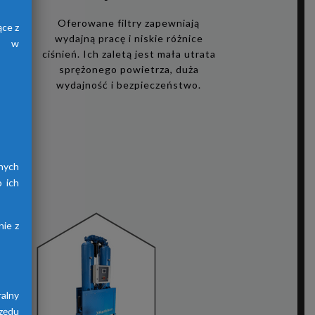
i
Oferowane filtry zapewniają
ące z
wydajną pracę i niskie różnice
h, w
ciśnień. Ich zaletą jest mała utrata
sprężonego powietrza, duża
zego
wydajność i bezpieczeństwo.
ię
i,
acy
ów
nych
 ich
ie z
alny
zędu