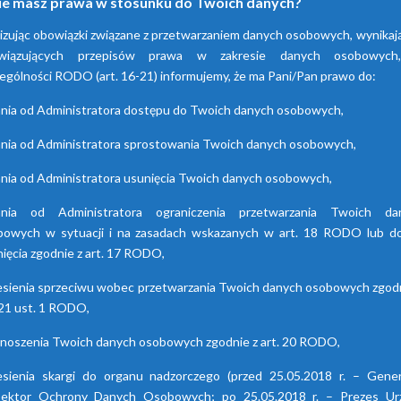
ie masz prawa w stosunku do Twoich danych?
adsorpcyjne
hybrydowe z seri
izując obowiązki związane z przetwarzaniem danych osobowych, wynikaj
HDB
wiązujących przepisów prawa w zakresie danych osobowyc
enia te przyczyniają się do
ania powietrza za pomocą
ególności RODO (art. 16-21) informujemy, że ma Pani/Pan prawo do:
Osuszacze hybrydowe są
cji wilgoci. Są dostępne w
połączeniem osuszacza ziębnic
nia od Administratora dostępu do Twoich danych osobowych,
 seriach. Każda z nich różni
i adsorpcyjnego, wyróżniają s
się funkcjami.
niskimi kosztami eksploatacj
nia od Administratora sprostowania Twoich danych osobowych,
możliwością wyboru trybu pr
nia od Administratora usunięcia Twoich danych osobowych,
lato/zima oraz brakiem skok
punktu rosy.
ania od Administratora ograniczenia przetwarzania Twoich da
bowych w sytuacji i na zasadach wskazanych w art. 18 RODO lub do
ięcia zgodnie z art. 17 RODO,
esienia sprzeciwu wobec przetwarzania Twoich danych osobowych zgodn
 21 ust. 1 RODO,
enoszenia Twoich danych osobowych zgodnie z art. 20 RODO,
esienia skargi do organu nadzorczego (przed 25.05.2018 r. – Gener
pektor Ochrony Danych Osobowych; po 25.05.2018 r. – Prezes Ur