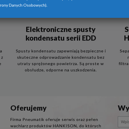
rony Danych Osobowych).
Elektroniczne spusty
S
kondensatu serii EDD
H
ia
Spusty kondensatu zapewniają bezpieczne i
Sepa
 z
skuteczne odprowadzanie kondensatu bez
e
utraty sprężonego powietrza. Są proste w
filtr
obsłudze, odporne na uszkodzenia.
Oferujemy
Wys
Firma Pneumatik oferuje serwis oraz pełen
wachlarz produktów HANKISON, do których