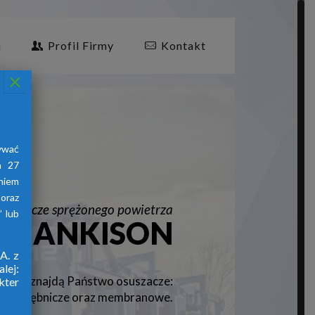
i
Profil Firmy
Kontakt
×
ywać
a 27
aniem
oraz
suszacze sprężonego powietrza
 lub
HANKISON
A. z
lej:
znajdą Państwo osuszacze:
firmy
kter
jne, ziębnicze oraz membranowe.