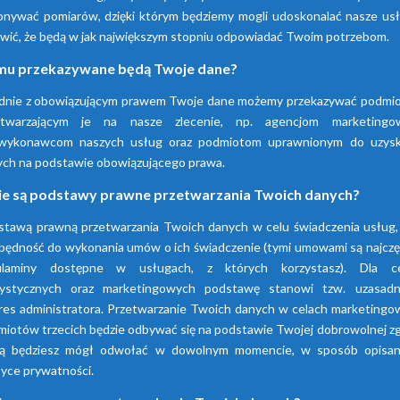
nywać pomiarów, dzięki którym będziemy mogli udoskonalać nasze usłu
wić, że będą w jak największym stopniu odpowiadać Twoim potrzebom.
Sprawdź nasze produkty
u przekazywane będą Twoje dane?
dnie z obowiązującym prawem Twoje dane możemy przekazywać podmi
etwarzającym je na nasze zlecenie, np. agencjom marketingo
wykonawcom naszych usług oraz podmiotom uprawnionym do uzysk
ych na podstawie obowiązującego prawa.
ie są podstawy prawne przetwarzania Twoich danych?
stawą prawną przetwarzania Twoich danych w celu świadczenia usług, 
będność do wykonania umów o ich świadczenie (tymi umowami są najczę
ulaminy dostępne w usługach, z których korzystasz). Dla c
tystycznych oraz marketingowych podstawę stanowi tzw. uzasadn
res administratora. Przetwarzanie Twoich danych w celach marketingo
iotów trzecich będzie odbywać się na podstawie Twojej dobrowolnej z
rą będziesz mógł odwołać w dowolnym momencie, w sposób opisa
tyce prywatności.
Osuszacze
Osuszacze