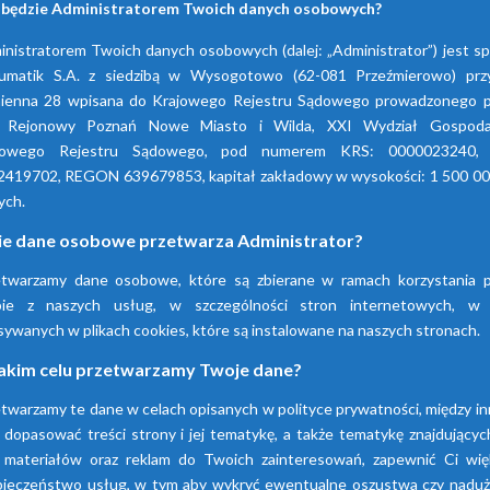
 będzie Administratorem Twoich danych osobowych?
nistratorem Twoich danych osobowych (dalej: „Administrator”) jest s
umatik S.A. z siedzibą w Wysogotowo (62-081 Przeźmierowo) przy
ienna 28 wpisana do Krajowego Rejestru Sądowego prowadzonego p
 Rejonowy Poznań Nowe Miasto i Wilda, XXI Wydział Gospoda
jowego Rejestru Sądowego, pod numerem KRS: 0000023240,
2419702, REGON 639679853, kapitał zakładowy w wysokości: 1 500 00
ych.
ie dane osobowe przetwarza Administrator?
etwarzamy dane osobowe, które są zbierane w ramach korzystania p
Firma Pneumatik pojawiła się na rynku w 1990
bie z naszych usług, w szczególności stron internetowych, w
technice sprężonego powietrza, dostarczają
sywanych w plikach cookies, które są instalowane na naszych stronach.
wyspecjalizowanych urządzeń.
akim celu przetwarzamy Twoje dane?
twarzamy te dane w celach opisanych w polityce prywatności, między i
Dowiedz się więcej
 dopasować treści strony i jej tematykę, a także tematykę znajdującyc
 materiałów oraz reklam do Twoich zainteresowań, zapewnić Ci wię
pieczeństwo usług, w tym aby wykryć ewentualne oszustwa czy naduży