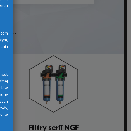
gi i
otom
wym,
ania
jest
ściej
elów
iony
wych
gody,
ny w
Filtry serii NGF