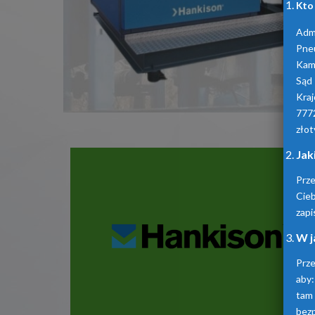
Kto
Admi
Pne
Kam
Sąd
Kra
777
złot
Jak
Prz
Cie
zapi
W j
Prze
aby:
tam
bez