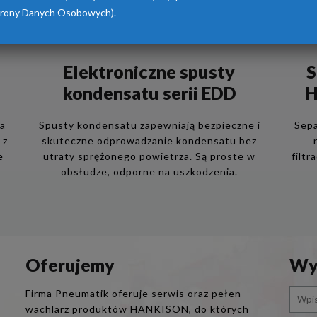
rony Danych Osobowych).
Elektroniczne spusty
S
kondensatu serii EDD
H
ia
Spusty kondensatu zapewniają bezpieczne i
Sepa
 z
skuteczne odprowadzanie kondensatu bez
e
utraty sprężonego powietrza. Są proste w
filtr
obsłudze, odporne na uszkodzenia.
Oferujemy
Wys
Firma Pneumatik oferuje serwis oraz pełen
wachlarz produktów HANKISON, do których