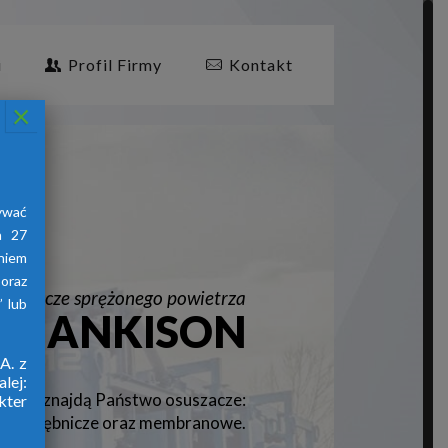
i
Profil Firmy
Kontakt
×
ywać
a 27
aniem
oraz
suszacze sprężonego powietrza
 lub
HANKISON
A. z
lej:
znajdą Państwo osuszacze:
firmy
kter
jne, ziębnicze oraz membranowe.