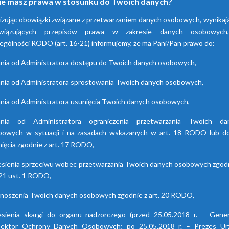
ie masz prawa w stosunku do Twoich danych?
adsorpcyjne
hybrydowe z seri
izując obowiązki związane z przetwarzaniem danych osobowych, wynikaj
HDB
wiązujących przepisów prawa w zakresie danych osobowyc
enia te przyczyniają się do
ania powietrza za pomocą
ególności RODO (art. 16-21) informujemy, że ma Pani/Pan prawo do:
Osuszacze hybrydowe są
cji wilgoci. Są dostępne w
połączeniem osuszacza ziębnic
nia od Administratora dostępu do Twoich danych osobowych,
 seriach. Każda z nich różni
i adsorpcyjnego, wyróżniają s
się funkcjami.
niskimi kosztami eksploatacj
nia od Administratora sprostowania Twoich danych osobowych,
możliwością wyboru trybu pr
nia od Administratora usunięcia Twoich danych osobowych,
lato/zima oraz brakiem skok
punktu rosy.
ania od Administratora ograniczenia przetwarzania Twoich da
bowych w sytuacji i na zasadach wskazanych w art. 18 RODO lub do
ięcia zgodnie z art. 17 RODO,
esienia sprzeciwu wobec przetwarzania Twoich danych osobowych zgodn
 21 ust. 1 RODO,
enoszenia Twoich danych osobowych zgodnie z art. 20 RODO,
esienia skargi do organu nadzorczego (przed 25.05.2018 r. – Gener
pektor Ochrony Danych Osobowych; po 25.05.2018 r. – Prezes Ur