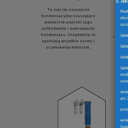
Jak
To inaczej osuszacze
Real
kondensacyjne osuszające
obo
Urządz
powietrze poprzez jego
osusz
szcz
schłodzenie i wykroplenie
adsorp
kondensatu. Urządzenia te
żąda
różnych
spełniają wszelkie normy i
żąda
oczekiwania klientów.
żąda
żąd
oso
usun
wni
art.
prz
wni
Ins