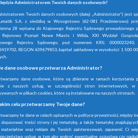
 będzie Administratorem Twoich danych osobowych?
nistratorem Twoich danych osobowych (dalej: „Administrator”) jest s
umatik S.A. z siedzibą w Wysogotowo (62-081 Przeźmierowo) przy
ienna 28 wpisana do Krajowego Rejestru Sądowego prowadzonego p
 Rejonowy Poznań Nowe Miasto i Wilda, XXI Wydział Gospoda
jowego Rejestru Sądowego, pod numerem KRS: 0000023240,
2419702, REGON 639679853, kapitał zakładowy w wysokości: 1 500 00
ych.
ie dane osobowe przetwarza Administrator?
etwarzamy dane osobowe, które są zbierane w ramach korzystania p
Firma Pneumatik pojawiła się na rynku w 1990
bie z naszych usług, w szczególności stron internetowych, w
technice sprężonego powietrza, dostarczają
sywanych w plikach cookies, które są instalowane na naszych stronach.
wyspecjalizowanych urządzeń.
akim celu przetwarzamy Twoje dane?
twarzamy te dane w celach opisanych w polityce prywatności, między i
Dowiedz się więcej
 dopasować treści strony i jej tematykę, a także tematykę znajdującyc
 materiałów oraz reklam do Twoich zainteresowań, zapewnić Ci wię
pieczeństwo usług, w tym aby wykryć ewentualne oszustwa czy naduży