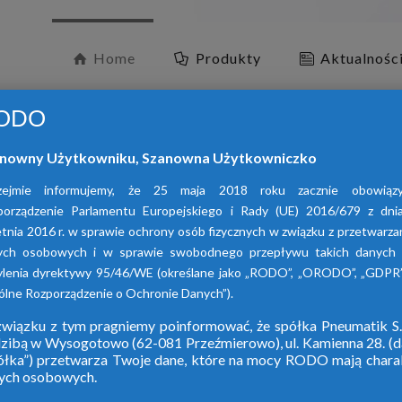
Home
Produkty
Aktualnośc
ODO
nowny Użytkowniku, Szanowna Użytkowniczko
zejmie informujemy, że 25 maja 2018 roku zacznie obowiąz
porządzenie Parlamentu Europejskiego i Rady (UE) 2016/679 z dni
tnia 2016 r. w sprawie ochrony osób fizycznych w związku z przetwarz
ych osobowych i w sprawie swobodnego przepływu takich danych 
O
ylenia dyrektywy 95/46/WE (określane jako „RODO”, „ORODO”, „GDPR”
lne Rozporządzenie o Ochronie Danych”).
wiązku z tym pragniemy poinformować, że spółka Pneumatik S.
dzibą w Wysogotowo (62-081 Przeźmierowo), ul. Kamienna 28. (da
W ofercie naszej 
ółka”) przetwarza Twoje dane, które na mocy RODO mają chara
ych osobowych.
adsorpcy