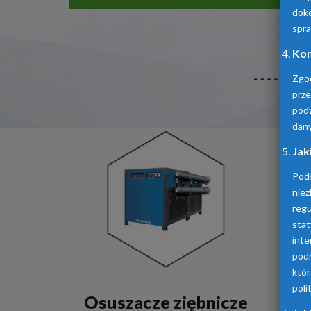
doko
spra
Kom
Zgo
prz
pod
dan
Jak
Pod
niez
reg
sta
inte
podm
któ
poli
Osuszacze ziębnicze