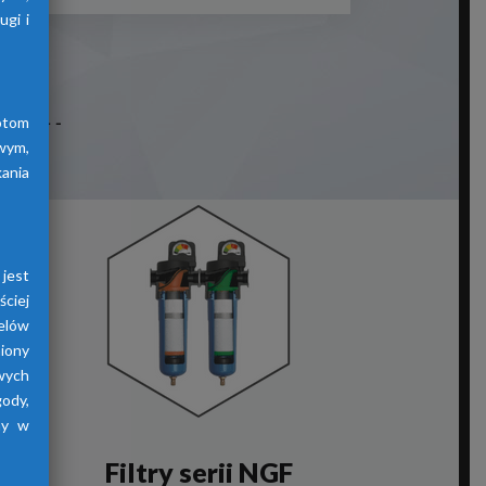
gi i
otom
wym,
ania
jest
ściej
elów
iony
wych
gody,
ny w
Filtry serii NGF