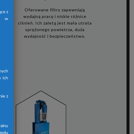
i
Oferowane filtry zapewniają
ące z
wydajną pracę i niskie różnice
h, w
ciśnień. Ich zaletą jest mała utrata
sprężonego powietrza, duża
zego
wydajność i bezpieczeństwo.
ię
i,
acy
ów
nych
 ich
ie z
alny
zędu