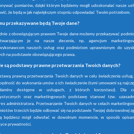
nywać pomiarów, dzięki którym będziemy mogli udoskonalać nasze usłu
wić, że będą w jak największym stopniu odpowiadać Twoim potrzebom.
Sprawdź nasze produkty
u przekazywane będą Twoje dane?
dnie z obowiązującym prawem Twoje dane możemy przekazywać podmi
etwarzającym je na nasze zlecenie, np. agencjom marketingo
wykonawcom naszych usług oraz podmiotom uprawnionym do uzysk
ych na podstawie obowiązującego prawa.
ie są podstawy prawne przetwarzania Twoich danych?
stawą prawną przetwarzania Twoich danych w celu świadczenia usług, 
będność do wykonania umów o ich świadczenie (tymi umowami są najczę
ulaminy dostępne w usługach, z których korzystasz). Dla c
tystycznych oraz marketingowych podstawę stanowi tzw. uzasadn
res administratora. Przetwarzanie Twoich danych w celach marketingo
iotów trzecich będzie odbywać się na podstawie Twojej dobrowolnej z
rą będziesz mógł odwołać w dowolnym momencie, w sposób opisa
tyce prywatności.
Osuszacze
Osuszacze