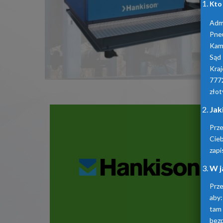
Kto
Admi
Pne
Kam
Sąd
Kra
777
złot
Jak
Prz
Cie
zapi
W j
Prze
aby:
tam
bez