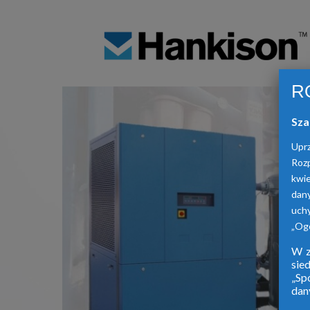
R
Sza
Upr
Roz
kwie
dan
uch
„Ogó
W z
sie
„Sp
dan