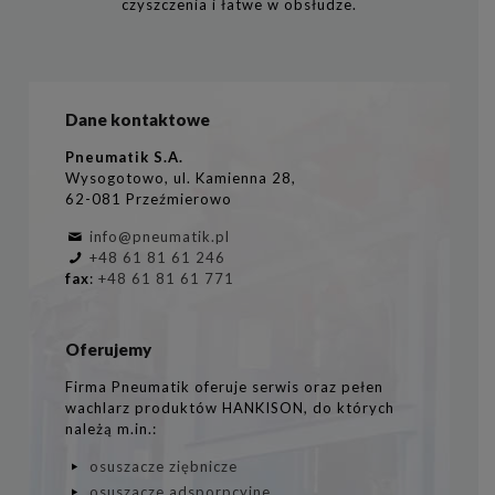
czyszczenia i łatwe w obsłudze.
Dane kontaktowe
Pneumatik S.A.
Wysogotowo, ul. Kamienna 28,
62-081 Przeźmierowo
info@pneumatik.pl
+48 61 81 61 246
fax
:
+48 61 81 61 771
Oferujemy
Firma Pneumatik oferuje serwis oraz pełen
wachlarz produktów HANKISON, do których
należą m.in.:
osuszacze ziębnicze
osuszacze adsporpcyjne