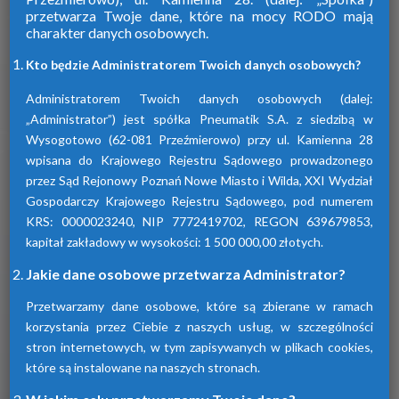
przetwarza Twoje dane, które na mocy RODO mają
charakter danych osobowych.
Firma Pneumatik pojawiła się na rynku
w 1990 roku. Specjalizuje się w technice
Kto będzie Administratorem Twoich danych osobowych?
sprężonego powietrza, dostarczając
szeroki wybór wyspecjalizowanych
Administratorem Twoich danych osobowych (dalej:
urządzeń.
„Administrator”) jest spółka Pneumatik S.A. z siedzibą w
Wysogotowo (62-081 Przeźmierowo) przy ul. Kamienna 28
wpisana do Krajowego Rejestru Sądowego prowadzonego
Dowiedz się więcej
przez Sąd Rejonowy Poznań Nowe Miasto i Wilda, XXI Wydział
Gospodarczy Krajowego Rejestru Sądowego, pod numerem
KRS: 0000023240, NIP 7772419702, REGON 639679853,
kapitał zakładowy w wysokości: 1 500 000,00 złotych.
Sprawdź nasze produkty
Jakie dane osobowe przetwarza Administrator?
Przetwarzamy dane osobowe, które są zbierane w ramach
korzystania przez Ciebie z naszych usług, w szczególności
stron internetowych, w tym zapisywanych w plikach cookies,
które są instalowane na naszych stronach.