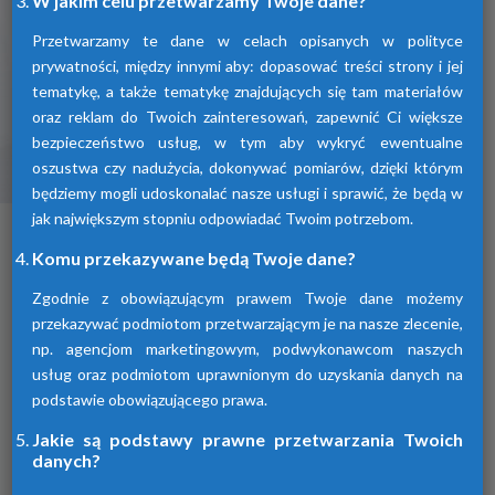
W jakim celu przetwarzamy Twoje dane?
Przetwarzamy te dane w celach opisanych w polityce
prywatności, między innymi aby: dopasować treści strony i jej
tematykę, a także tematykę znajdujących się tam materiałów
oraz reklam do Twoich zainteresowań, zapewnić Ci większe
bezpieczeństwo usług, w tym aby wykryć ewentualne
oszustwa czy nadużycia, dokonywać pomiarów, dzięki którym
Osuszacze ziębnicze
będziemy mogli udoskonalać nasze usługi i sprawić, że będą w
jak największym stopniu odpowiadać Twoim potrzebom.
To inaczej osuszacze kondensacyjne
osuszające powietrze poprzez jego
Komu przekazywane będą Twoje dane?
schłodzenie i wykroplenie kondensatu.
Urządzenia te spełniają wszelkie normy i
Zgodnie z obowiązującym prawem Twoje dane możemy
oczekiwania klientów.
przekazywać podmiotom przetwarzającym je na nasze zlecenie,
np. agencjom marketingowym, podwykonawcom naszych
usług oraz podmiotom uprawnionym do uzyskania danych na
podstawie obowiązującego prawa.
Jakie są podstawy prawne przetwarzania Twoich
danych?