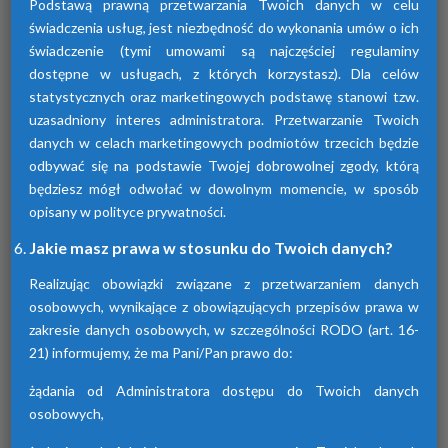
Podstawą prawną przetwarzania Twoich danych w celu
świadczenia usług, jest niezbędność do wykonania umów o ich
świadczenie (tymi umowami są najczęściej regulaminy
dostępne w usługach, z których korzystasz). Dla celów
statystycznych oraz marketingowych podstawę stanowi tzw.
uzasadniony interes administratora. Przetwarzanie Twoich
Osuszacze adsorpcyjne
danych w celach marketingowych podmiotów trzecich będzie
odbywać się na podstawie Twojej dobrowolnej zgody, którą
Urządzenia te przyczyniają się do osuszania
będziesz mógł odwołać w dowolnym momencie, w sposób
powietrza za pomocą adsorpcji wilgoci. Są
dostępne w różnych seriach. Każda z nich
opisany w polityce prywatności.
różni się funkcjami.
Jakie masz prawa w stosunku do Twoich danych?
Realizując obowiązki związane z przetwarzaniem danych
osobowych, wynikające z obowiązujących przepisów prawa w
zakresie danych osobowych, w szczególności RODO (art. 16-
21) informujemy, że ma Pani/Pan prawo do:
żądania od Administratora dostępu do Twoich danych
osobowych,