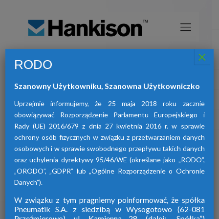
×
RODO
Osuszacze sprężonego powietrza
HANKISON
Szanowny Użytkowniku, Szanowna Użytkowniczko
znajdą Państwo osuszacze:
W ofercie naszej firmy
adsorpcyjne, ziębnicze oraz membranowe.
Uprzejmie informujemy, że 25 maja 2018 roku zacznie
obowiązywać Rozporządzenie Parlamentu Europejskiego i
Rady (UE) 2016/679 z dnia 27 kwietnia 2016 r. w sprawie
ochrony osób fizycznych w związku z przetwarzaniem danych
osobowych i w sprawie swobodnego przepływu takich danych
oraz uchylenia dyrektywy 95/46/WE (określane jako „RODO”,
„ORODO”, „GDPR” lub „Ogólne Rozporządzenie o Ochronie
Danych”).
W związku z tym pragniemy poinformować, że spółka
Pneumatik S.A. z siedzibą w Wysogotowo (62-081
Przeźmierowo), ul. Kamienna 28. (dalej: „Spółka”)