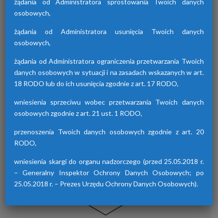
żądania od Administratora sprostowania Twoich danych
osobowych,
żądania od Administratora usunięcia Twoich danych
Osuszacze hybrydowe z serii HDB
osobowych,
Osuszacze hybrydowe są połączeniem
żądania od Administratora ograniczenia przetwarzania Twoich
osuszacza ziębniczego i adsorpcyjnego,
danych osobowych w sytuacji i na zasadach wskazanych w art.
wyróżniają się niskimi kosztami eksploatacji,
18 RODO lub do ich usunięcia zgodnie z art. 17 RODO,
możliwością wyboru trybu pracy lato/zima
oraz brakiem skoków punktu rosy.
wniesienia sprzeciwu wobec przetwarzania Twoich danych
osobowych zgodnie z art. 21 ust. 1 RODO,
przenoszenia Twoich danych osobowych zgodnie z art. 20
RODO,
wniesienia skargi do organu nadzorczego (przed 25.05.2018 r.
– Generalny Inspektor Ochrony Danych Osobowych; po
25.05.2018 r. – Prezes Urzędu Ochrony Danych Osobowych).