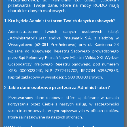
przetwarza Twoje dane, które na mocy RODO mają
charakter danych osobowych.
Firma Pneumatik pojawiła się na rynku
w 1990 roku. Specjalizuje się w technice
Kto będzie Administratorem Twoich danych osobowych?
sprężonego powietrza, dostarczając
szeroki wybór wyspecjalizowanych
Administratorem Twoich danych osobowych (dalej:
urządzeń.
„Administrator”) jest spółka Pneumatik S.A. z siedzibą w
Wysogotowo (62-081 Przeźmierowo) przy ul. Kamienna 28
wpisana do Krajowego Rejestru Sądowego prowadzonego
Dowiedz się więcej
przez Sąd Rejonowy Poznań Nowe Miasto i Wilda, XXI Wydział
Gospodarczy Krajowego Rejestru Sądowego, pod numerem
KRS: 0000023240, NIP 7772419702, REGON 639679853,
kapitał zakładowy w wysokości: 1 500 000,00 złotych.
Sprawdź nasze produkty
Jakie dane osobowe przetwarza Administrator?
Przetwarzamy dane osobowe, które są zbierane w ramach
korzystania przez Ciebie z naszych usług, w szczególności
stron internetowych, w tym zapisywanych w plikach cookies,
które są instalowane na naszych stronach.