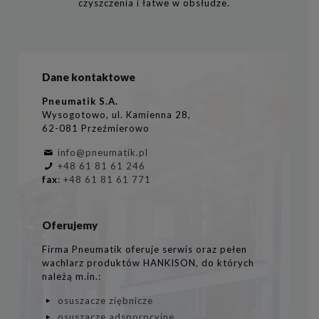
czyszczenia i łatwe w obsłudze.
Dane kontaktowe
Pneumatik S.A.
Wysogotowo, ul. Kamienna 28,
62-081 Przeźmierowo
info@pneumatik.pl
+48 61 81 61 246
fax
:
+48 61 81 61 771
Oferujemy
Firma Pneumatik oferuje serwis oraz pełen
wachlarz produktów HANKISON, do których
należą m.in.:
osuszacze ziębnicze
osuszacze adsporpcyjne