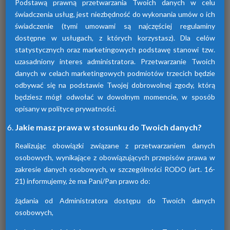
Podstawą prawną przetwarzania Twoich danych w celu
świadczenia usług, jest niezbędność do wykonania umów o ich
świadczenie (tymi umowami są najczęściej regulaminy
dostępne w usługach, z których korzystasz). Dla celów
statystycznych oraz marketingowych podstawę stanowi tzw.
uzasadniony interes administratora. Przetwarzanie Twoich
Osuszacze adsorpcyjne
danych w celach marketingowych podmiotów trzecich będzie
odbywać się na podstawie Twojej dobrowolnej zgody, którą
Urządzenia te przyczyniają się do osuszania
będziesz mógł odwołać w dowolnym momencie, w sposób
powietrza za pomocą adsorpcji wilgoci. Są
dostępne w różnych seriach. Każda z nich
opisany w polityce prywatności.
różni się funkcjami.
Jakie masz prawa w stosunku do Twoich danych?
Realizując obowiązki związane z przetwarzaniem danych
osobowych, wynikające z obowiązujących przepisów prawa w
zakresie danych osobowych, w szczególności RODO (art. 16-
21) informujemy, że ma Pani/Pan prawo do:
żądania od Administratora dostępu do Twoich danych
osobowych,