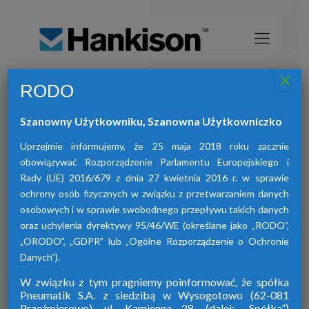
×
RODO
Osuszacze sprężonego powietrza
HANKISON
Szanowny Użytkowniku, Szanowna Użytkowniczko
znajdą Państwo osuszacze:
W ofercie naszej firmy
adsorpcyjne, ziębnicze oraz membranowe.
Uprzejmie informujemy, że 25 maja 2018 roku zacznie
obowiązywać Rozporządzenie Parlamentu Europejskiego i
Rady (UE) 2016/679 z dnia 27 kwietnia 2016 r. w sprawie
ochrony osób fizycznych w związku z przetwarzaniem danych
osobowych i w sprawie swobodnego przepływu takich danych
oraz uchylenia dyrektywy 95/46/WE (określane jako „RODO”,
„ORODO”, „GDPR” lub „Ogólne Rozporządzenie o Ochronie
Danych”).
W związku z tym pragniemy poinformować, że spółka
Pneumatik S.A. z siedzibą w Wysogotowo (62-081
Przeźmierowo), ul. Kamienna 28. (dalej: „Spółka”)