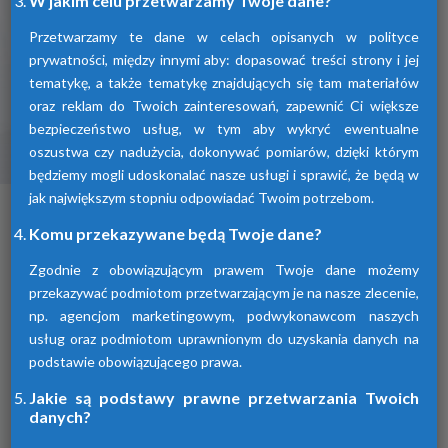
W jakim celu przetwarzamy Twoje dane?
Przetwarzamy te dane w celach opisanych w polityce
prywatności, między innymi aby: dopasować treści strony i jej
tematykę, a także tematykę znajdujących się tam materiałów
oraz reklam do Twoich zainteresowań, zapewnić Ci większe
bezpieczeństwo usług, w tym aby wykryć ewentualne
oszustwa czy nadużycia, dokonywać pomiarów, dzięki którym
Osuszacze ziębnicze
będziemy mogli udoskonalać nasze usługi i sprawić, że będą w
jak największym stopniu odpowiadać Twoim potrzebom.
To inaczej osuszacze kondensacyjne
osuszające powietrze poprzez jego
Komu przekazywane będą Twoje dane?
schłodzenie i wykroplenie kondensatu.
Urządzenia te spełniają wszelkie normy i
Zgodnie z obowiązującym prawem Twoje dane możemy
oczekiwania klientów.
przekazywać podmiotom przetwarzającym je na nasze zlecenie,
np. agencjom marketingowym, podwykonawcom naszych
usług oraz podmiotom uprawnionym do uzyskania danych na
podstawie obowiązującego prawa.
Jakie są podstawy prawne przetwarzania Twoich
danych?