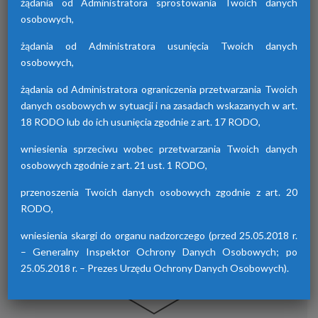
żądania od Administratora sprostowania Twoich danych
osobowych,
żądania od Administratora usunięcia Twoich danych
Osuszacze hybrydowe z serii HDB
osobowych,
Osuszacze hybrydowe są połączeniem
żądania od Administratora ograniczenia przetwarzania Twoich
osuszacza ziębniczego i adsorpcyjnego,
danych osobowych w sytuacji i na zasadach wskazanych w art.
wyróżniają się niskimi kosztami eksploatacji,
18 RODO lub do ich usunięcia zgodnie z art. 17 RODO,
możliwością wyboru trybu pracy lato/zima
oraz brakiem skoków punktu rosy.
wniesienia sprzeciwu wobec przetwarzania Twoich danych
osobowych zgodnie z art. 21 ust. 1 RODO,
przenoszenia Twoich danych osobowych zgodnie z art. 20
RODO,
wniesienia skargi do organu nadzorczego (przed 25.05.2018 r.
– Generalny Inspektor Ochrony Danych Osobowych; po
25.05.2018 r. – Prezes Urzędu Ochrony Danych Osobowych).